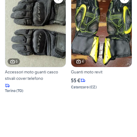
6
4
Accessori moto guanti casco
Guanti moto revit
stivali cover telefono
55 €
Catanzaro
(
CZ
)
Torino
(
TO
)