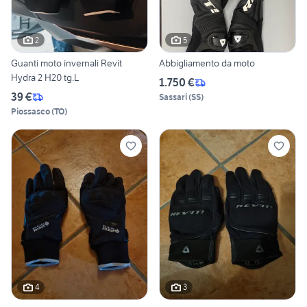
2
5
Guanti moto invernali Revit
Abbigliamento da moto
Hydra 2 H20 tg.L
1.750 €
39 €
Sassari
(
SS
)
Piossasco
(
TO
)
4
3