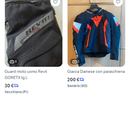
4
5
Guanti moto uomo Revit
Giacca Dainese con paraschiena
GORETX tg.L
200 €
30 €
Sondrio
(
SO
)
Vecchiano
(
PI
)