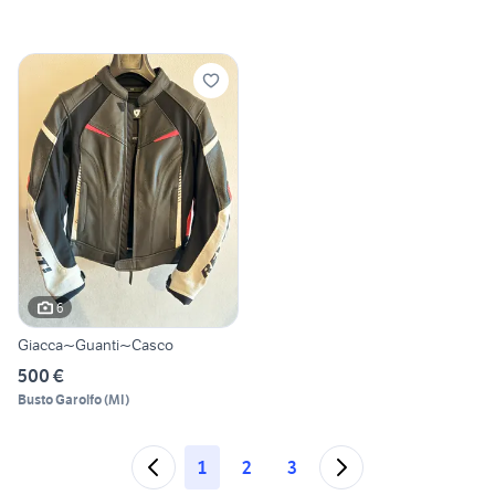
6
Giacca~Guanti~Casco
500 €
Busto Garolfo
(
MI
)
1
2
3