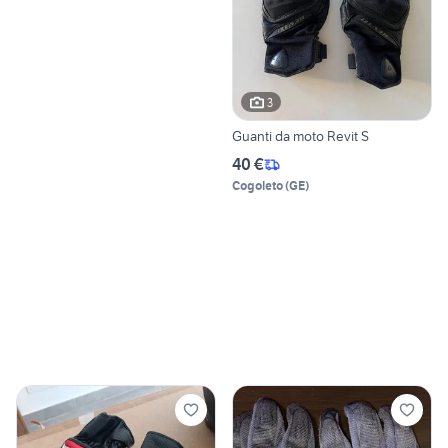
3
Guanti da moto Revit S
40 €
Cogoleto
(
GE
)