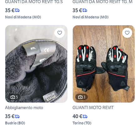
GUANTI DA MOTO REVIT TG.S
GUANTI DA MOTO REVIT TG. M
35 €
35 €
Novi di Modena
(
MO
)
Novi di Modena
(
MO
)
5
3
Abbigliamento moto
GUANTI MOTO REVIT
35 €
40 €
Budrio
(
BO
)
Torino
(
TO
)