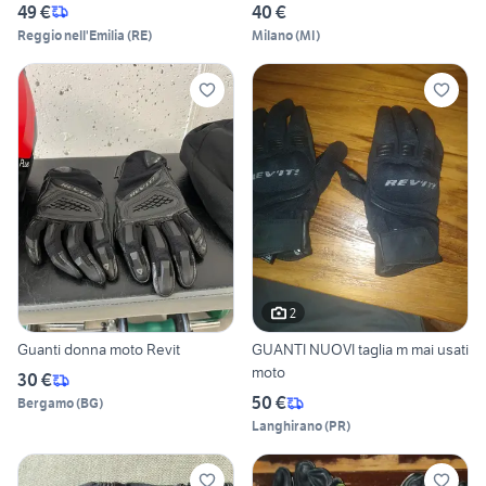
49 €
40 €
Reggio nell'Emilia
(
RE
)
Milano
(
MI
)
2
Guanti donna moto Revit
GUANTI NUOVI taglia m mai usati
moto
30 €
50 €
Bergamo
(
BG
)
Langhirano
(
PR
)