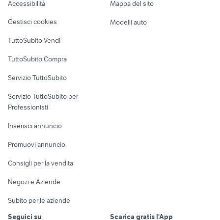
auto
lupatoto
Accessibilità
Mappa del sito
Loft, mansarde e
Veicoli commerciali
beta eikon 150
audi a3 8p tuning
altro
Gestisci cookies
Modelli auto
Case vacanza
TuttoSubito Vendi
Uffici e Locali
TuttoSubito Compra
commerciali
Servizio TuttoSubito
elettronica
per la casa e la
sports e hobby
Servizio TuttoSubito per
persona
Informatica
Animali
Professionisti
Arredamento e
Console e
Accessori per
Casalinghi
Inserisci annuncio
Videogiochi
animali
Elettrodomestici
Promuovi annuncio
Audio/Video
Musica e Film
Giardino e Fai da te
Consigli per la vendita
Fotografia
Libri e Riviste
Abbigliamento e
Negozi e Aziende
Telefonia
Strumenti Musicali
Accessori
Subito per le aziende
Sports
Tutto per i bambini
Seguici su
Scarica gratis l'App