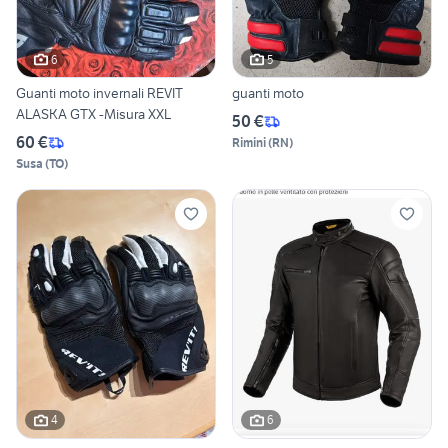
6
5
Guanti moto invernali REVIT
guanti moto
ALASKA GTX -Misura XXL
50 €
60 €
Rimini
(
RN
)
Susa
(
TO
)
4
6