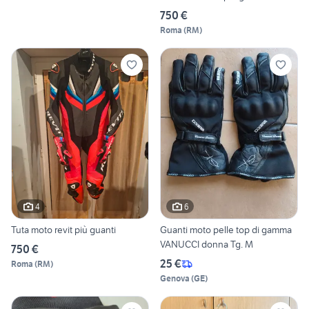
750 €
Roma
(
RM
)
4
6
Tuta moto revit più guanti
Guanti moto pelle top di gamma
VANUCCI donna Tg. M
750 €
25 €
Roma
(
RM
)
Genova
(
GE
)