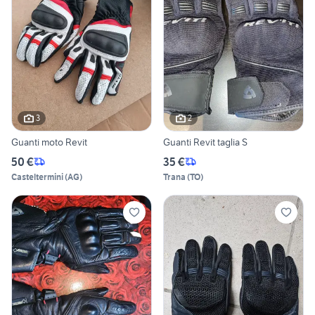
3
2
Guanti moto Revit
Guanti Revit taglia S
50 €
35 €
Casteltermini
(
AG
)
Trana
(
TO
)