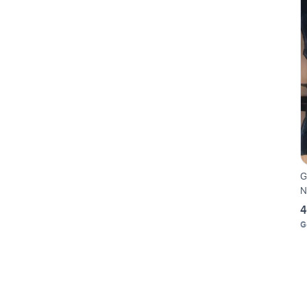
G
N
4
G