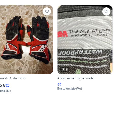
5
uanti OJ da moto
Abbigliamento per moto
5 €
Busto Arsizio
(
VA
)
iena
(
SI
)