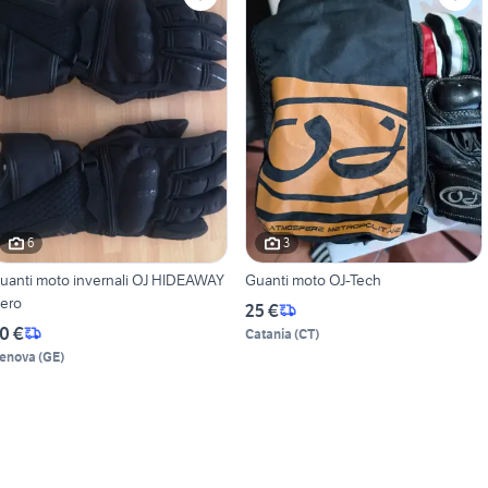
6
3
uanti moto invernali OJ HIDEAWAY
Guanti moto OJ-Tech
ero
25 €
0 €
Catania
(
CT
)
enova
(
GE
)