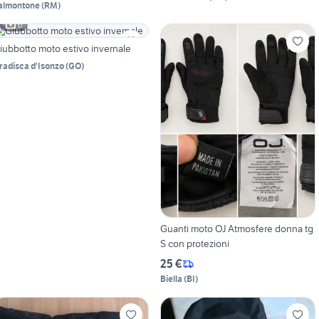
almontone
(
RM
)
6
iubbotto moto estivo invernale
radisca d'Isonzo
(
GO
)
Guanti moto OJ Atmosfere donna tg
S con protezioni
25 €
Biella
(
BI
)