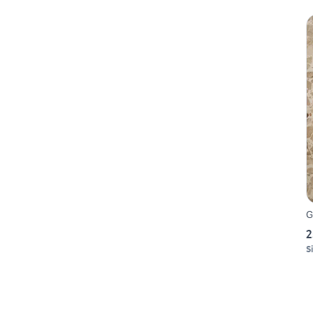
G
2
S