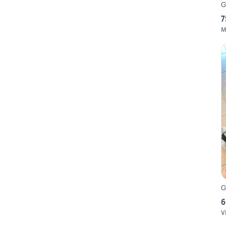
G
7
M
G
6
Vi