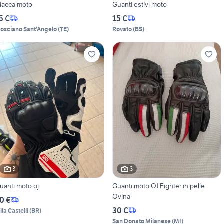
iacca moto
Guanti estivi moto
5 €
15 €
osciano Sant'Angelo
(
TE
)
Rovato
(
BS
)
3
3
uanti moto oj
Guanti moto OJ Fighter in pelle
Ovina
0 €
30 €
lla Castelli
(
BR
)
San Donato Milanese
(
MI
)