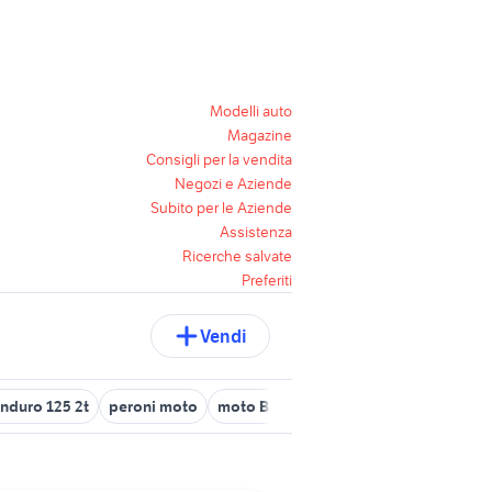
Modelli auto
Magazine
Consigli per la vendita
Negozi e Aziende
Subito per le Aziende
Assistenza
Ricerche salvate
Preferiti
Vendi
nduro 125 2t
peroni moto
moto Beta Minicross
moto rumi 125