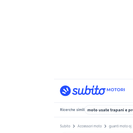
moto usate trapani e p
Ricerche
simili
Subito
Accessori moto
guanti moto oj