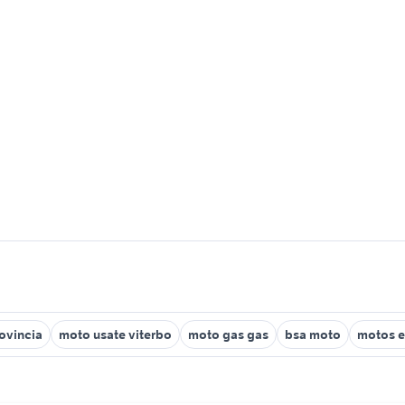
rovincia
moto usate viterbo
moto gas gas
bsa moto
motos e