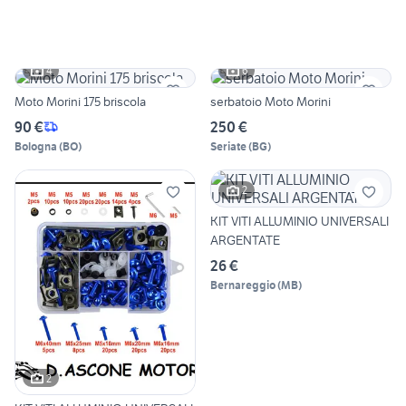
4
6
Moto Morini 175 briscola
serbatoio Moto Morini
90 €
250 €
Bologna
(
BO
)
Seriate
(
BG
)
2
KIT VITI ALLUMINIO UNIVERSALI
ARGENTATE
26 €
Bernareggio
(
MB
)
2