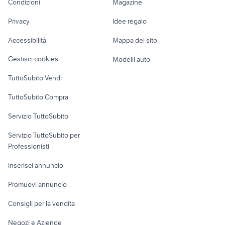
Condizioni
Magazine
Terreni e rustici
Attrezzature di
bobina alta tensione
honda crf 1000
Nautica
lavoro
ricambi fiat punto 2001
honda sfx
Privacy
Idee regalo
Garage e box
Caravan e Camper
Accessibilità
Mappa del sito
Loft, mansarde e
Veicoli commerciali
altro
Gestisci cookies
Modelli auto
Case vacanza
TuttoSubito Vendi
Uffici e Locali
TuttoSubito Compra
commerciali
Servizio TuttoSubito
elettronica
per la casa e la
sports e hobby
Servizio TuttoSubito per
persona
Informatica
Animali
Professionisti
Arredamento e
Console e
Accessori per
Casalinghi
Inserisci annuncio
Videogiochi
animali
Elettrodomestici
Promuovi annuncio
Audio/Video
Musica e Film
Giardino e Fai da te
Consigli per la vendita
Fotografia
Libri e Riviste
Abbigliamento e
Negozi e Aziende