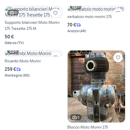
3
3
serbatoio moto morini 175
Supporto bilancieri Moto Morini
70 €
175 Tresette 175 M
Arezzo
(
AR
)
50 €
Oderzo
(
TV
)
6
Ricambi Moto Morini
259 €
Morbegno
(
SO
)
6
Blocco Moto Morini 175