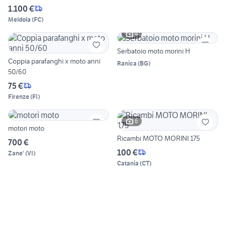
1.100 €
Meldola
(
FC
)
4
Serbatoio moto morini H
Coppia parafanghi x moto anni
Ranica
(
BG
)
50/60
75 €
Firenze
(
FI
)
6
motori moto
Ricambi MOTO MORINI 175
700 €
100 €
Zane'
(
VI
)
Catania
(
CT
)