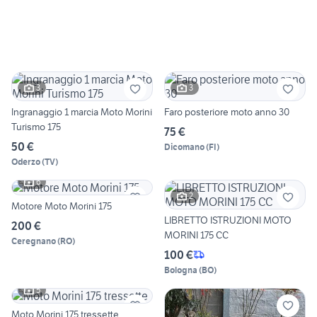
3
3
Ingranaggio 1 marcia Moto Morini
Faro posteriore moto anno 30
Turismo 175
75 €
50 €
Dicomano
(
FI
)
Oderzo
(
TV
)
6
2
Motore Moto Morini 175
LIBRETTO ISTRUZIONI MOTO
200 €
MORINI 175 CC
Ceregnano
(
RO
)
100 €
Bologna
(
BO
)
5
Moto Morini 175 tressette