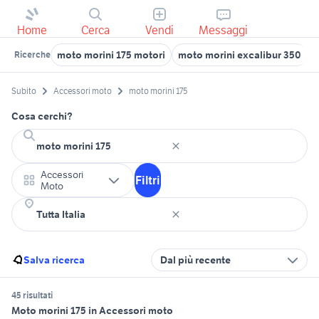
Home
Cerca
Vendi
Messaggi
moto morini 175 motori
moto morini excalibur 350
m
Ricerche
Subito
Accessori moto
moto morini 175
Cosa cerchi?
Accessori
Filtri
Moto
Salva ricerca
Dal più recente
45 risultati
Moto morini 175 in Accessori moto