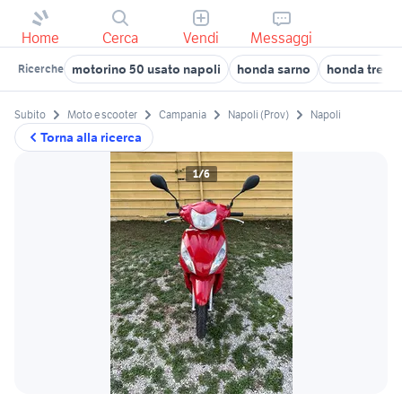
Home
Cerca
Vendi
Messaggi
motorino 50 usato napoli
honda sarno
honda treca
Ricerche
Subito
Moto e scooter
Campania
Napoli (Prov)
Napoli
Torna alla ricerca
1/6