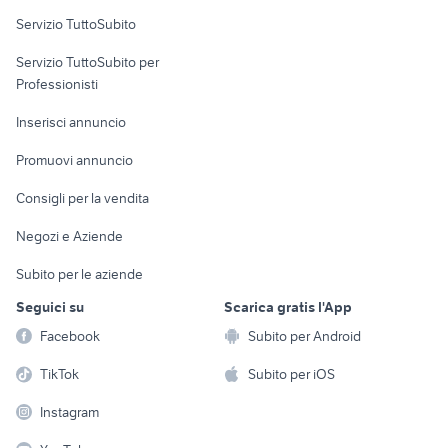
Servizio TuttoSubito
elettronica
per la casa e la
sports e hobby
Servizio TuttoSubito per
persona
Informatica
Animali
Professionisti
Arredamento e
Console e
Accessori per
Casalinghi
Inserisci annuncio
Videogiochi
animali
Elettrodomestici
Promuovi annuncio
Audio/Video
Musica e Film
Giardino e Fai da te
Consigli per la vendita
Fotografia
Libri e Riviste
Abbigliamento e
Negozi e Aziende
Telefonia
Strumenti Musicali
Accessori
Subito per le aziende
Sports
Tutto per i bambini
Seguici su
Scarica gratis l'App
Biciclette
Facebook
Subito per Android
Collezionismo
TikTok
Subito per iOS
Instagram