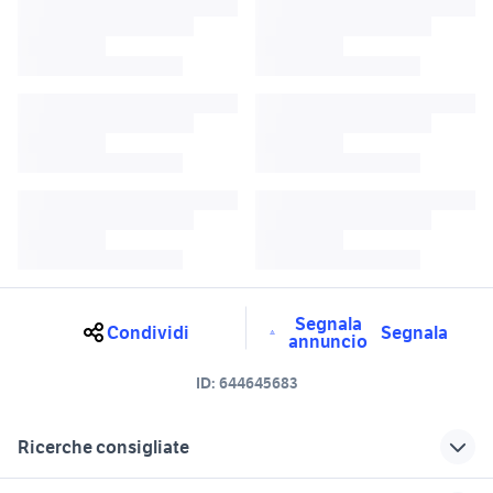
Segnala
Condividi
Segnala
annuncio
ID:
644645683
Ricerche consigliate
royal enfield continental gt 650
royal enfield 350