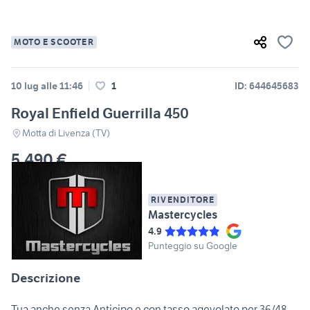
MOTO E SCOOTER
10 lug alle 11:46
1
ID: 644645683
Royal Enfield Guerrilla 450
Motta di Livenza (TV)
5.490 €
RIVENDITORE
Mastercycles
4.9
Punteggio su Google
Descrizione
Tua anche senza Anticipo e con tasso agevolato per 36/48