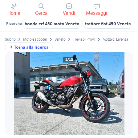
Home
Cerca
Vendi
Messaggi
honda crf 450 moto Veneto
trattore fiat 450 Veneto
Ricerche
Subito
Moto e scooter
Veneto
Treviso (Prov)
Motta di Livenza
Torna alla ricerca
1/10