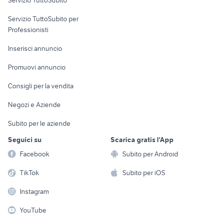
Servizio TuttoSubito
elettronica
per la casa e la
sports e hobby
Servizio TuttoSubito per
persona
Informatica
Animali
Professionisti
Arredamento e
Console e
Accessori per
Casalinghi
Inserisci annuncio
Videogiochi
animali
Elettrodomestici
Promuovi annuncio
Audio/Video
Musica e Film
Giardino e Fai da te
Consigli per la vendita
Fotografia
Libri e Riviste
Abbigliamento e
Negozi e Aziende
Telefonia
Strumenti Musicali
Accessori
Subito per le aziende
Sports
Tutto per i bambini
Seguici su
Scarica gratis l'App
Biciclette
Facebook
Subito per Android
Collezionismo
TikTok
Subito per iOS
Instagram
YouTube