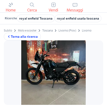
Home
Cerca
Vendi
Messaggi
royal enfield Toscana
royal enfield usata toscana
ro
Ricerche
Subito
Moto e scooter
Toscana
Livorno (Prov)
Livorno
Torna alla ricerca
1/3