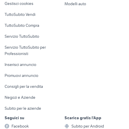
Gestisci cookies
Modelli auto
quad tgb usato
f800r
Case vacanza
yamaha mt 03
moto enduro 125
TuttoSubito Vendi
moto guzzi galletto 192 usata
cagiva 125
Uffici e Locali
TuttoSubito Compra
commerciali
moto usate trapani e provincia
cagiva mito 125 ev moto
Servizio TuttoSubito
elettronica
per la casa e la
sports e hobby
Servizio TuttoSubito per
persona
Informatica
Animali
Professionisti
Arredamento e
Console e
Accessori per
Casalinghi
Inserisci annuncio
Videogiochi
animali
Elettrodomestici
Promuovi annuncio
Audio/Video
Musica e Film
Giardino e Fai da te
Consigli per la vendita
Fotografia
Libri e Riviste
Abbigliamento e
Negozi e Aziende
Telefonia
Strumenti Musicali
Accessori
Subito per le aziende
Sports
Tutto per i bambini
Seguici su
Scarica gratis l'App
Biciclette
Facebook
Subito per Android