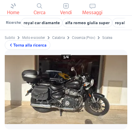
Home
Cerca
Vendi
Messaggi
royal car diamante
alfa romeo giulia super
royal en
Ricerche
Subito
Moto e scooter
Calabria
Cosenza (Prov)
Scalea
Torna alla ricerca
1/4