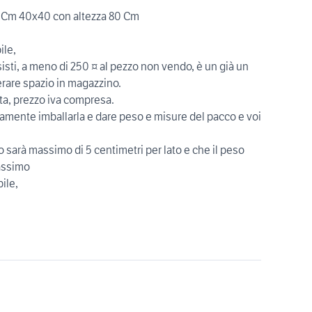
e Cm 40x40 con altezza 80 Cm
ile,
ssisti, a meno di 250 ¤ al pezzo non vendo, è un già un
erare spazio in magazzino.
lta, prezzo iva compresa.
mente imballarla e dare peso e misure del pacco e voi
 sarà massimo di 5 centimetri per lato e che il peso
massimo
ile,