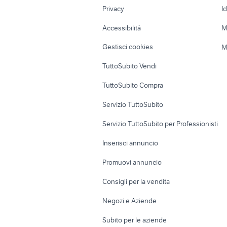
Privacy
I
Caravan e Camper
Loft, mansarde 
Accessibilità
M
Veicoli commerciali
Case vacanza
Gestisci cookies
M
Uffici e Locali
TuttoSubito Vendi
commerciali
TuttoSubito Compra
Servizio TuttoSubito
Servizio TuttoSubito per Professionisti
Inserisci annuncio
Promuovi annuncio
Consigli per la vendita
Negozi e Aziende
Subito per le aziende