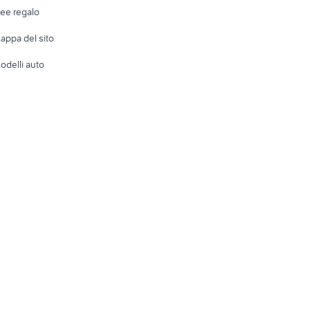
Abbigli
dee regalo
Accesso
e altro
appa del sito
Tutto per
odelli auto