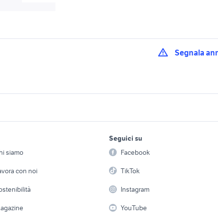
Segnala an
 1 43 Rimini
yamaha fz1 moto Emilia
bmw x1 Emilia Rom
Romagna
auto citroen c1 Emilia
modellini 1 43 Ferra
sata bologna
lavoro e servizi
elettronica
per la casa e la
Romagna
provincia
Seguici su
person
Offerte di lavoro
Informatica
consolle guida vetroresina
trolley medio
hi siamo
Facebook
Arredam
motori
etto
Servizi
Console e Videogiochi
Casaling
avora con noi
TikTok
sole portatile
nuova simonelli
c1 nuova
 a schiera
Candidati in cerca di
Audio/Video
Elettrod
ostenibilità
Instagram
lavoro
mania
nuova console nintendo
consolle con specc
i
Fotografia
Giardino 
agazine
YouTube
cabinata
bavaria
emotion nautica
Attrezzature di lavoro
Telefonia