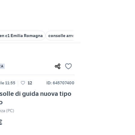
oen c1 Emilia Romagna
consolle arredamento Emilia Romagna
n1
CA
le 11:55
12
ID: 645707400
solle di guida nuova tipo
o
nza (PC)
€