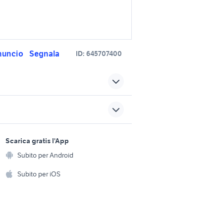
nuncio
Segnala
ID:
645707400
agna
bmw serie 1 Emilia Romagna
ra
c1 auto Emilia Romagna
sports e hobby
a
Scarica gratis l'App
Animali
frigorifero medio
Subito per Android
ento e
Accessori per animali
hi
Subito per iOS
guida michelin auto
Musica e Film
omestici
hio
nuova tipo sw
Libri e Riviste
e Fai da te
saver 540
Strumenti Musicali