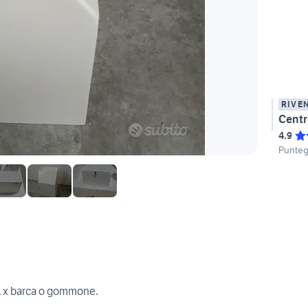
RIVE
Centr
4.9
Punteg
A x barca o gommone.