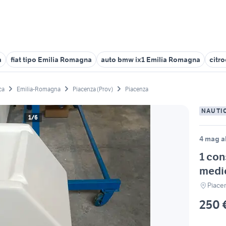
a
fiat tipo Emilia Romagna
auto bmw ix1 Emilia Romagna
citr
ca
Emilia-Romagna
Piacenza (Prov)
Piacenza
NAUTI
1/6
4 mag al
1 con
medi
Piace
250 