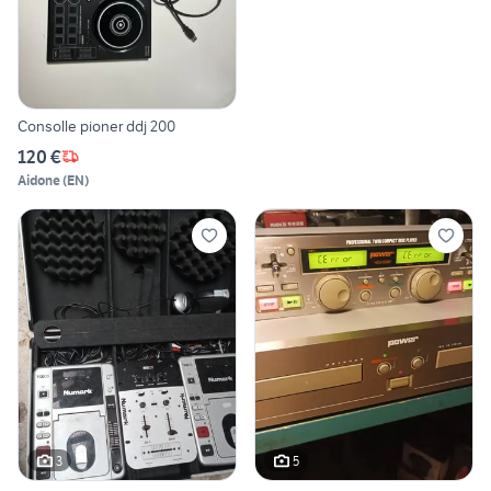
Consolle pioner ddj 200
120 €
Aidone
(
EN
)
3
5