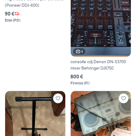
(Pioneer DDJ-400)
90 €
Este
(
PD
)
4
consolle cdj Denon DN-S3700
mixer Behringer DJX750
800 €
Firenze
(
FI
)