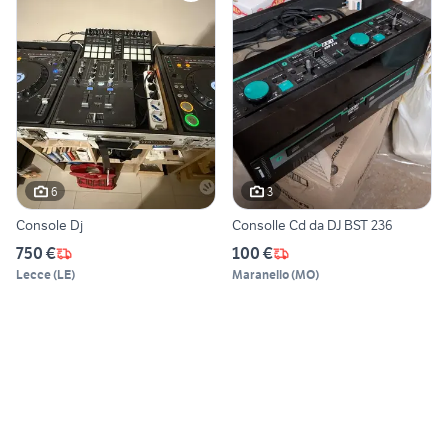
6
3
Console Dj
Consolle Cd da DJ BST 236
750 €
100 €
Lecce
(
LE
)
Maranello
(
MO
)