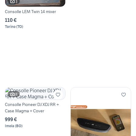
3
Consolle LEM Twin 14 mixer
110 €
Torino
(
TO
)
6
Consolle Pioneer DJ XDJ RR +
Case Magma + Cover
999 €
Imola
(
BO
)