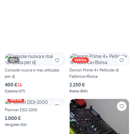
6
Vetrina
Console nuova e mai utilizzata
Denon Prime 4+ Pellicole di
per dj
Fabbrica+Borsa
400 €
2.150 €
Catania
(
CT
)
Roma
(
RM
)
Vetrina
Pionner DDJ-1000
1.000 €
Vergiate
(
VA
)