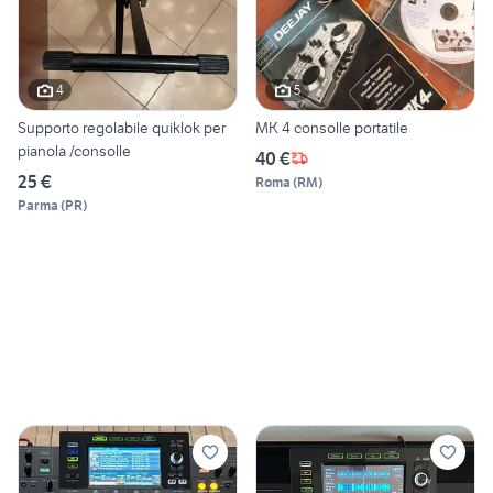
4
5
Supporto regolabile quiklok per
MK 4 consolle portatile
pianola /consolle
40 €
25 €
Roma
(
RM
)
Parma
(
PR
)