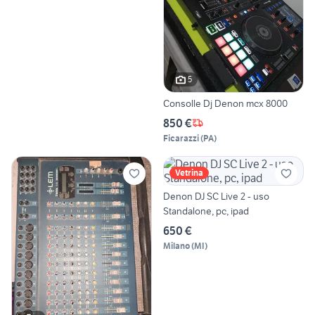
5
Consolle Dj Denon mcx 8000
850 €
Ficarazzi
(
PA
)
Vetrina
Denon DJ SC Live 2 - uso
Standalone, pc, ipad
650 €
Milano
(
MI
)