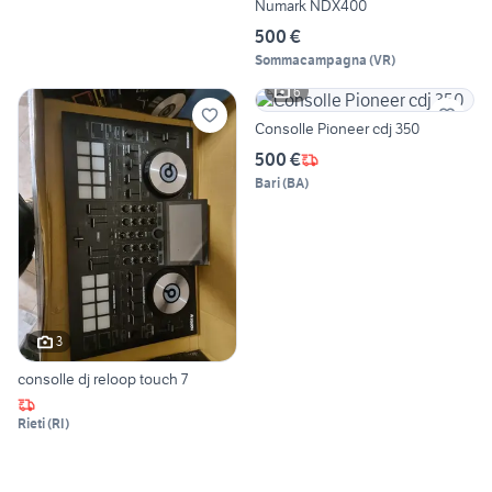
Numark NDX400
500 €
Sommacampagna
(
VR
)
6
Consolle Pioneer cdj 350
500 €
Bari
(
BA
)
3
consolle dj reloop touch 7
Rieti
(
RI
)