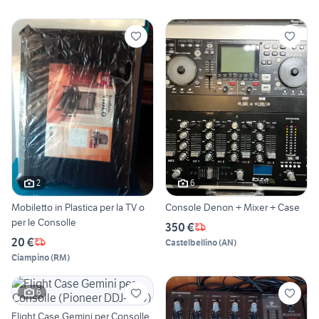
2
6
Mobiletto in Plastica per la TV o
Console Denon + Mixer + Case
per le Consolle
350 €
20 €
Castelbellino
(
AN
)
Ciampino
(
RM
)
6
Flight Case Gemini per Consolle