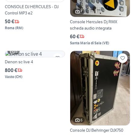
CONSOLE DJ HERCULES - DJ
4
Control MP3 e2
50 €
Console Hercules Dj RMX
scheda audio integrata
Roma
(
RM
)
60 €
Santa Maria di Sala
(
VE
)
6
Denon sc live 4
800 €
Vasto
(
CH
)
6
Console DJ Behringer DJX750