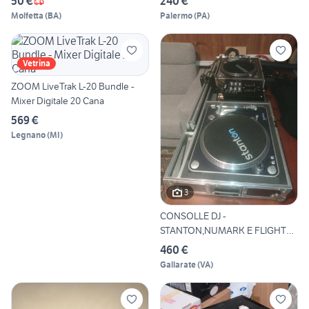
50 €
240 €
Molfetta
(
BA
)
Palermo
(
PA
)
Vetrina
ZOOM LiveTrak L-20 Bundle -
Mixer Digitale 20 Cana
569 €
Legnano
(
MI
)
3
CONSOLLE DJ -
STANTON,NUMARK E FLIGHT
CASE
460 €
Gallarate
(
VA
)