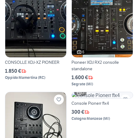
6
CONSOLLE XDJ-XZ PIONEER
Pioneer XDJ RX2 consolle
standalone
1.850 €
1.600 €
Oppido Mamertina
(
RC
)
Segrate
(
MI
)
2
Console Pionerr flx4
300 €
Cologno Monzese
(
MI
)