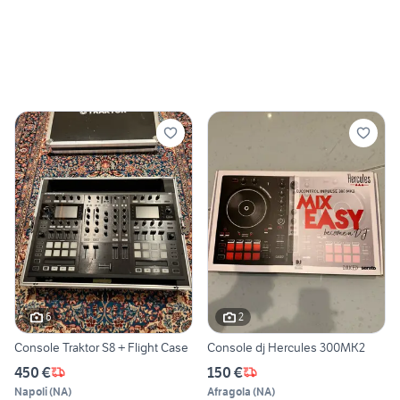
6
2
Console Traktor S8 + Flight Case
Console dj Hercules 300MK2
450 €
150 €
Napoli
(
NA
)
Afragola
(
NA
)