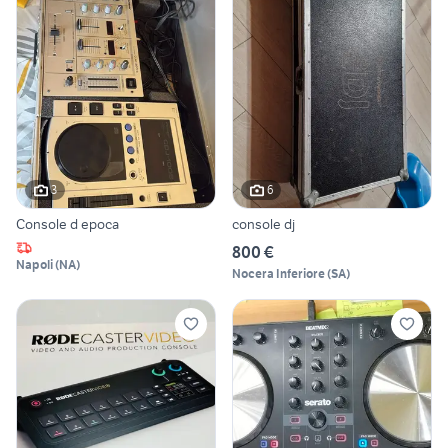
3
6
Console d epoca
console dj
800 €
Napoli
(
NA
)
Nocera Inferiore
(
SA
)