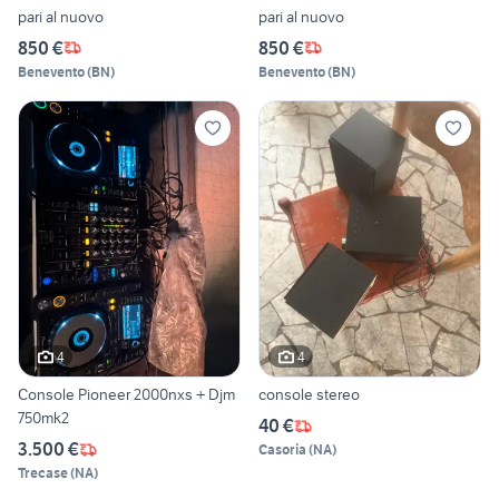
pari al nuovo
pari al nuovo
850 €
850 €
Benevento
(
BN
)
Benevento
(
BN
)
4
4
Console Pioneer 2000nxs + Djm
console stereo
750mk2
40 €
3.500 €
Casoria
(
NA
)
Trecase
(
NA
)