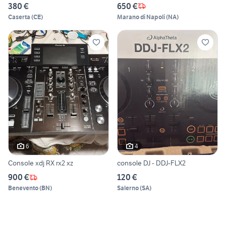
380 €
650 €
Caserta
(
CE
)
Marano di Napoli
(
NA
)
6
4
Console xdj RX rx2 xz
console DJ - DDJ-FLX2
900 €
120 €
Benevento
(
BN
)
Salerno
(
SA
)