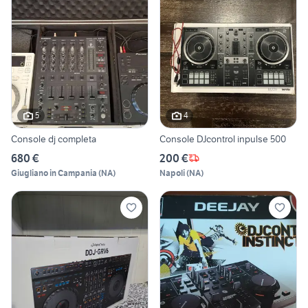
5
4
Console dj completa
Console DJcontrol inpulse 500
680 €
200 €
Giugliano in Campania
(
NA
)
Napoli
(
NA
)