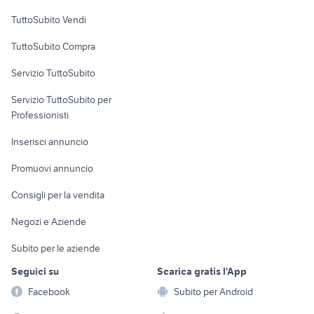
Case vacanza
TuttoSubito Vendi
Uffici e Locali
TuttoSubito Compra
commerciali
Servizio TuttoSubito
elettronica
per la casa e la
sports e hobby
Servizio TuttoSubito per
persona
Informatica
Animali
Professionisti
Arredamento e
Console e
Accessori per
Casalinghi
Inserisci annuncio
Videogiochi
animali
Elettrodomestici
Promuovi annuncio
Audio/Video
Musica e Film
Giardino e Fai da te
Consigli per la vendita
Fotografia
Libri e Riviste
Abbigliamento e
Negozi e Aziende
Telefonia
Strumenti Musicali
Accessori
Subito per le aziende
Sports
Tutto per i bambini
Seguici su
Scarica gratis l'App
Biciclette
Facebook
Subito per Android
Collezionismo