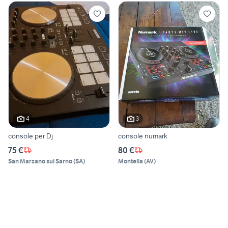
4
3
console per Dj
console numark
75 €
80 €
San Marzano sul Sarno
(
SA
)
Montella
(
AV
)