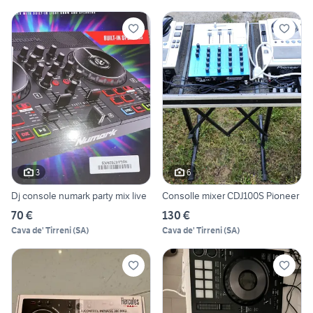
3
6
Dj console numark party mix live
Consolle mixer CDJ100S Pioneer
70 €
130 €
Cava de' Tirreni
(
SA
)
Cava de' Tirreni
(
SA
)