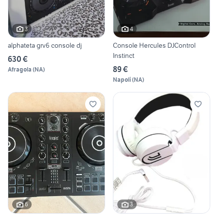
3
4
alphateta grv6 console dj
Console Hercules DJControl
Instinct
630 €
89 €
Afragola
(
NA
)
Napoli
(
NA
)
6
3