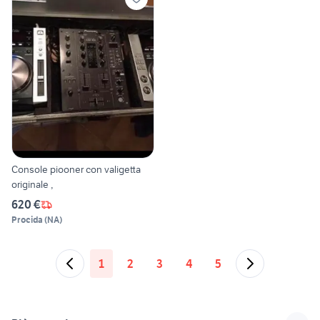
Console piooner con valigetta
originale ,
620 €
Procida
(
NA
)
1
2
3
4
5