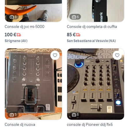
3
6
Console dj jvc mi-5000
Console dj completa di cuffia
100 €
85 €
Sirignano
(
AV
)
San Sebastiano al Vesuvio
(
NA
)
5
6
Console dj nuova
console dj Pioneer ddj flx6