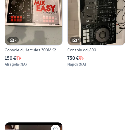
2
5
Console dj Hercules 300MK2
Console ddj 800
150 €
750 €
Afragola
(
NA
)
Napoli
(
NA
)