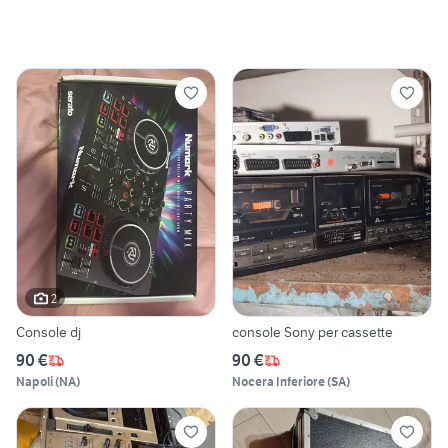
2
Console dj
console Sony per cassette
90 €
90 €
Napoli
(
NA
)
Nocera Inferiore
(
SA
)