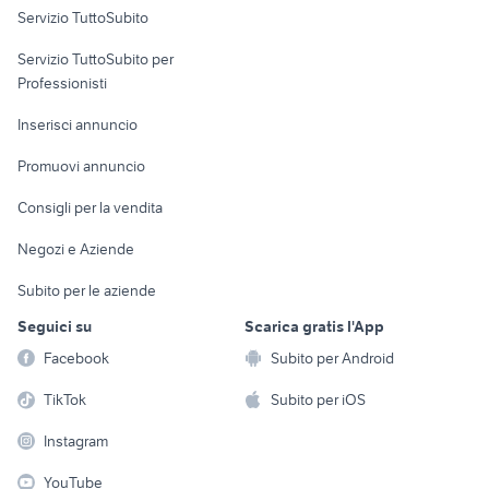
barca diving
smeraldo 7
Servizio TuttoSubito
elettronica
per la casa e la
sports e hobby
Servizio TuttoSubito per
persona
Informatica
Animali
Professionisti
Arredamento e
Console e
Accessori per
Casalinghi
Inserisci annuncio
Videogiochi
animali
Elettrodomestici
Promuovi annuncio
Audio/Video
Musica e Film
Giardino e Fai da te
Consigli per la vendita
Fotografia
Libri e Riviste
Abbigliamento e
Negozi e Aziende
Telefonia
Strumenti Musicali
Accessori
Subito per le aziende
Sports
Tutto per i bambini
Seguici su
Scarica gratis l'App
Biciclette
Facebook
Subito per Android
Collezionismo
TikTok
Subito per iOS
Instagram
YouTube