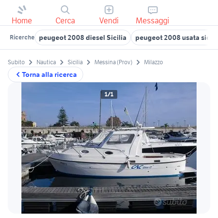
Home
Cerca
Vendi
Messaggi
peugeot 2008 diesel Sicilia
peugeot 2008 usata sicili
Ricerche
Subito
Nautica
Sicilia
Messina (Prov)
Milazzo
Torna alla ricerca
1/1