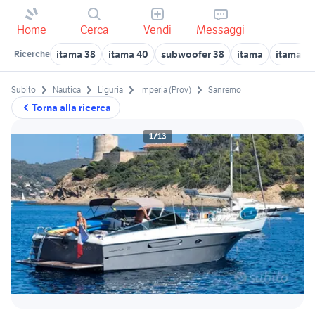
Home
Cerca
Vendi
Messaggi
itama 38
itama 40
subwoofer 38
itama
itama n
Ricerche
Subito
Nautica
Liguria
Imperia (Prov)
Sanremo
Torna alla ricerca
1/13