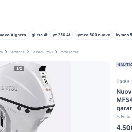
nuovo Alghero
gilera 4t
yz 250 4t
kymco 500 nuovo
kymco 5
ca
Sardegna
Sassari (Prov)
Porto Torres
NAUTI
1/2
Oggi all
Nuov
MFS4
gara
Porto 
4.50