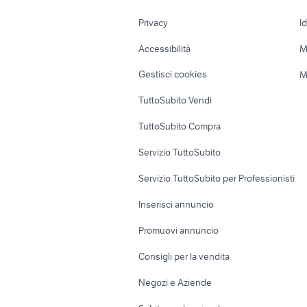
Nautica
Garage e box
Privacy
I
Caravan e Camper
Loft, mansarde 
Accessibilità
M
Veicoli commerciali
Case vacanza
Gestisci cookies
M
Uffici e Locali
TuttoSubito Vendi
commerciali
TuttoSubito Compra
Servizio TuttoSubito
Servizio TuttoSubito per Professionisti
Inserisci annuncio
Promuovi annuncio
Consigli per la vendita
Negozi e Aziende