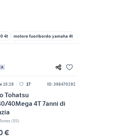
0 4t
motore fuoribordo yamaha 4t
honda 20 cv 4t
honda pant
CA
e 15:28
17
ID: 398470292
o Tohatsu
0/40Mega 4T 7anni di
nzia
Torres (SS)
0 €