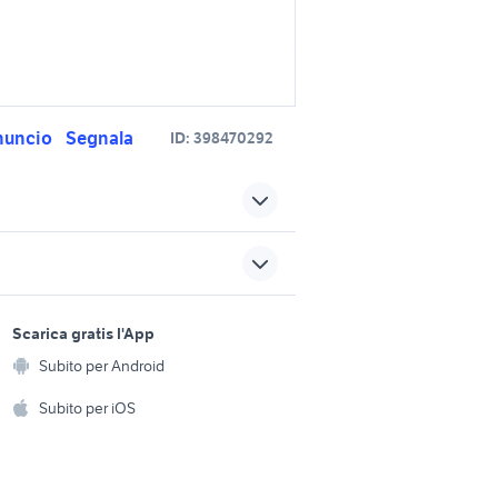
nuncio
Segnala
ID:
398470292
t
ktm 350 4t
gommone a viterbo e
provincia
sports e hobby
 motore
fiart 30 genius
a
Scarica gratis l'App
Animali
Subito per Android
maratea nautica
ento e
Accessori per animali
hi
Subito per iOS
emotion nautica
Musica e Film
omestici
 Sicilia
crestitalia nautica
Libri e Riviste
e Fai da te