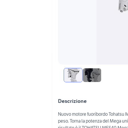
Descrizione
Nuovo motore fuoribordo Tohatsu Meg
peso. Torna la potenza del Mega unit
risultato è il TOHATSU MFS40 Mega