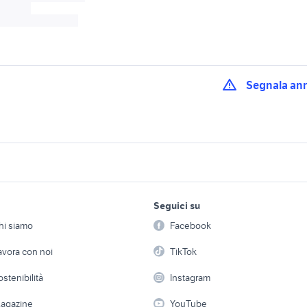
Segnala an
4t
sella pantheon 4t
carburatore polini 4
t
barche usate follonica
angelo molinari
lavoro e servizi
elettronica
per la casa e la
ca
barca sessa key largo
beneteau barche a
Seguici su
person
Offerte di lavoro
Informatica
gio barche nautica
hi siamo
Facebook
tecnomar
barche beneteau
Arredam
vincia
etto
Servizi
Console e Videogiochi
Casaling
avora con noi
TikTok
turare
barche usate cecina
key largo 20
 a schiera
Candidati in cerca di
Audio/Video
Elettrod
cabinata
ostenibilità
gozzo semicabinato
Instagram
moto d acqua nautica
lavoro
i
Fotografia
Giardino 
agazine
YouTube
Attrezzature di lavoro