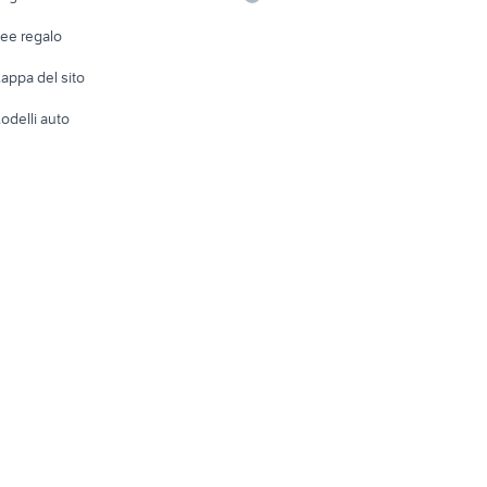
Telefonia
Abbigli
dee regalo
Accesso
e altro
appa del sito
Tutto per
odelli auto