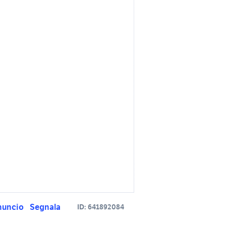
nuncio
Segnala
ID:
641892084