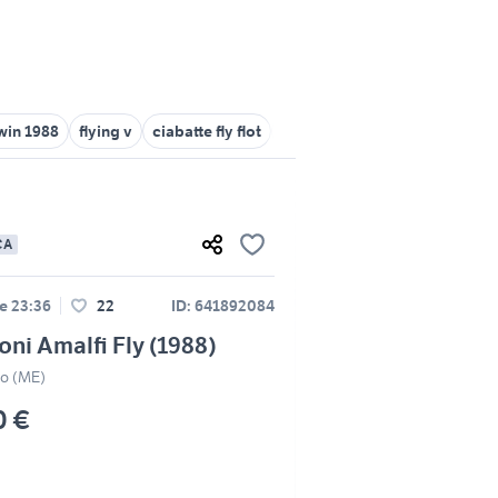
twin 1988
flying v
ciabatte fly flot
fly kartell
CA
le 23:36
22
ID: 641892084
oni Amalfi Fly (1988)
zo (ME)
0 €