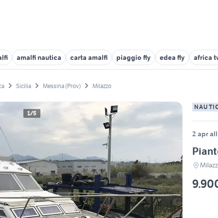
lfi
amalfi nautica
carta amalfi
piaggio fly
edea fly
africa 
ca
Sicilia
Messina (Prov)
Milazzo
NAUTI
1/5
2 apr al
Piant
Milaz
9.90