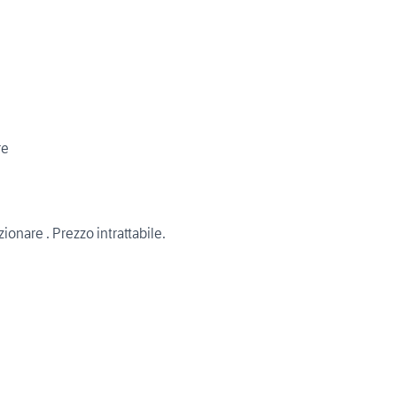
re
onare . Prezzo intrattabile.