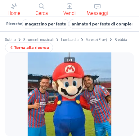
Home
Cerca
Vendi
Messaggi
magazzino per feste
animatori per feste di complean
Ricerche
Subito
Strumenti musicali
Lombardia
Varese (Prov)
Brebbia
Torna alla ricerca
1/1