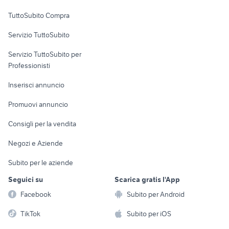
gibson thunderbird
cani in regalo bologna
Uffici e Locali
TuttoSubito Compra
commerciali
pecore in vendita sardegna
maine coon gigante
Servizio TuttoSubito
elettronica
per la casa e la
sports e hobby
Servizio TuttoSubito per
persona
Informatica
Animali
Professionisti
Arredamento e
Console e
Accessori per
Casalinghi
Inserisci annuncio
Videogiochi
animali
Elettrodomestici
Promuovi annuncio
Audio/Video
Musica e Film
Giardino e Fai da te
Consigli per la vendita
Fotografia
Libri e Riviste
Abbigliamento e
Negozi e Aziende
Telefonia
Strumenti Musicali
Accessori
Subito per le aziende
Sports
Tutto per i bambini
Seguici su
Scarica gratis l'App
Biciclette
Facebook
Subito per Android
Collezionismo
TikTok
Subito per iOS