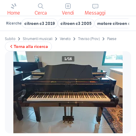
Home
Cerca
Vendi
Messaggi
citroen c3 2019
citroen c3 2005
motore citroen c3
Ricerche
Subito
Strumenti musicali
Veneto
Treviso (Prov)
Paese
Torna alla ricerca
1/16