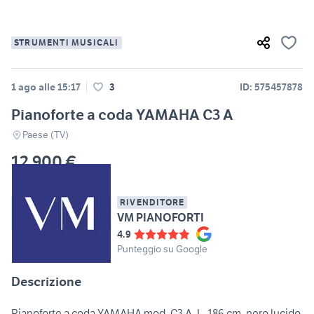
STRUMENTI MUSICALI
1 ago alle 15:17
3
ID: 575457878
Pianoforte a coda YAMAHA C3 A
Paese (TV)
12.900 €
RIVENDITORE
VM PIANOFORTI
4.9
Punteggio su Google
Descrizione
Pianoforte a coda YAMAHA mod. C3 A, L. 186 cm, nero lucido,