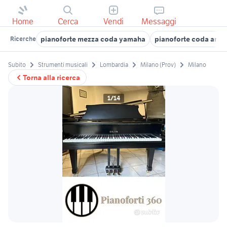
Home
Cerca
Vendi
Messaggi
pianoforte mezza coda yamaha
pianoforte coda arr
Ricerche
Subito
Strumenti musicali
Lombardia
Milano (Prov)
Milano
Torna alla ricerca
1/14