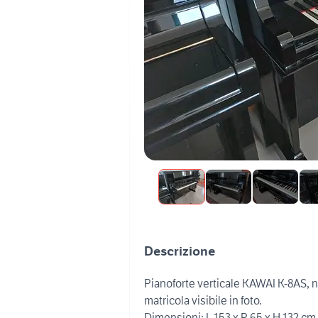
Descrizione
Pianoforte verticale KAWAI K-8AS, ne
matricola visibile in foto.
Dimensioni: L 153 x P 65 x H 132 cm