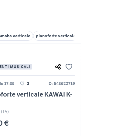
amaha verticale
pianoforte verticale yamaha
kawai pianoforti st
ENTI MUSICALI
le 17:35
3
ID: 643622719
forte verticale KAWAI K-
 (TV)
0 €