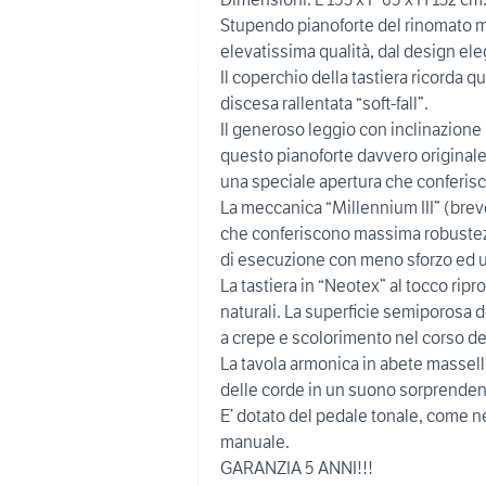
Stupendo pianoforte del rinomato m
elevatissima qualità, dal design el
Il coperchio della tastiera ricorda q
discesa rallentata “soft-fall”.
Il generoso leggio con inclinazione
questo pianoforte davvero originale e
una speciale apertura che conferisce
La meccanica “Millennium III” (bre
che conferiscono massima robustez
di esecuzione con meno sforzo ed u
La tastiera in “Neotex” al tocco ri
naturali. La superficie semiporosa de
a crepe e scolorimento nel corso de
La tavola armonica in abete massello
delle corde in un suono sorprenden
E’ dotato del pedale tonale, come n
manuale.
GARANZIA 5 ANNI!!!