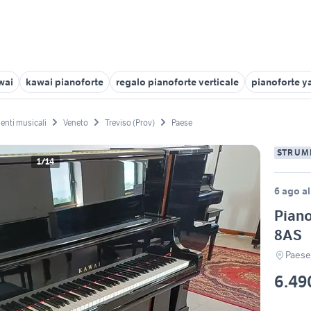
wai
kawai pianoforte
regalo pianoforte verticale
pianoforte y
enti musicali
Veneto
Treviso (Prov)
Paese
STRUM
1/14
6 ago al
Piano
8AS
Paese
6.49