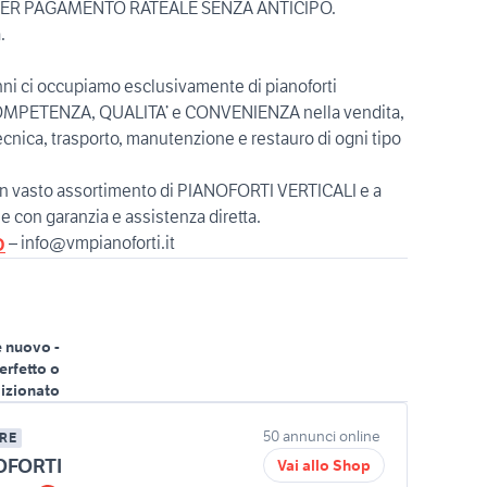
 PER PAGAMENTO RATEALE SENZA ANTICIPO.
.
i ci occupiamo esclusivamente di pianoforti
OMPETENZA, QUALITA’ e CONVENIENZA nella vendita,
ecnica, trasporto, manutenzione e restauro di ogni tipo
un vasto assortimento di PIANOFORTI VERTICALI e a
e con garanzia e assistenza diretta.
– info@vmpianoforti.it
O
 nuovo -
erfetto o
izionato
50 annunci online
RE
OFORTI
Vai allo Shop