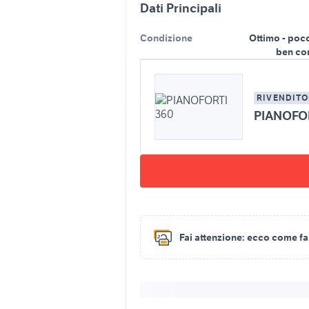
Dati Principali
Condizione
Ottimo - poc
ben co
RIVENDITO
PIANOFOR
Fai attenzione:
ecco come fare