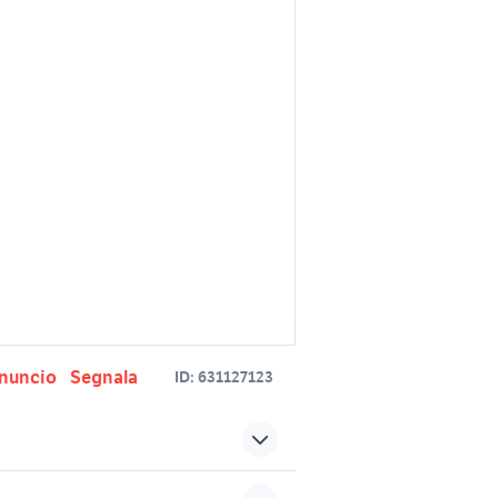
nuncio
Segnala
ID:
631127123
e yamaha
panchetta pianoforte