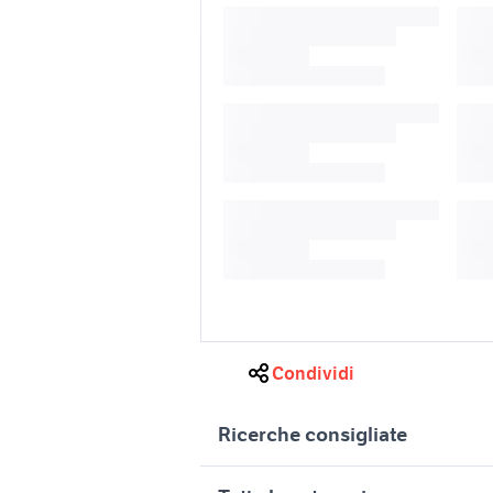
Condividi
Ricerche consigliate
tutorial pianoforte
composiz