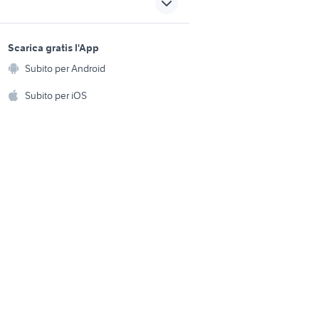
trumenti
pianoforti strumenti musicali
sports e hobby
incia
Reggio Calabria provincia
a
Scarica gratis l'App
Animali
rumenti
pianoforte strumenti musicali
Subito per Android
ento e
Piemonte
Accessori per animali
hi
Subito per iOS
 musicali
pianoforte antico strumenti
musicali Roma provincia
Musica e Film
omestici
ta
flicorno baritono
Libri e Riviste
e Fai da te
strumenti musicali Reggio
Strumenti Musicali
Emilia provincia
amento e
ri
Sports
 i bambini
Biciclette
Collezionismo