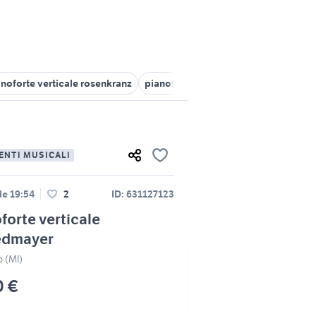
anoforte verticale rosenkranz
pianoforte yamaha verticale
piano
ENTI MUSICALI
le 19:54
2
ID: 631127123
forte verticale
edmayer
o (MI)
0 €