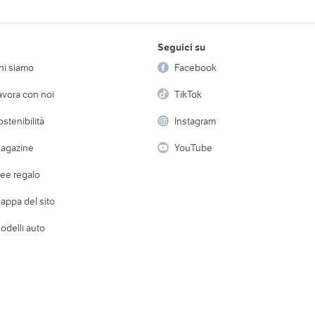
strumenti musicali
e coda strumenti
pianoforte strumenti musicali
pianoforte a muro s
lavoro e servizi
elettronica
per la casa e la
Pisa provincia
musicali Roma prov
Seguici su
person
Offerte di lavoro
Informatica
e a coda strumenti
kawai pianoforte strumenti
sedia pianoforte st
hi siamo
Facebook
Arredam
Lazio
musicali Lazio
musicali
etto
Servizi
Console e Videogiochi
Casaling
avora con noi
TikTok
noforte strumenti
pianoforti digitali strumenti
pianoforti strumenti
musicali
Catania provincia
 a schiera
Candidati in cerca di
Audio/Video
Elettrod
ostenibilità
Instagram
lavoro
tteria
ddj 800 usata
tromba yamaha usa
i
Fotografia
Giardino 
agazine
YouTube
pianoforte mezza coda
Attrezzature di lavoro
yamaha clavinova
Telefonia
yamaha
Abbigli
dee regalo
Accesso
e altro
appa del sito
Tutto per
odelli auto