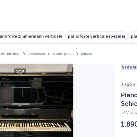
ianoforte zimmermann verticale
pianoforte verticale roeseler
pi
enti musicali
Lombardia
Milano (Prov)
Milano
STRUM
1/10
3 ago al
Piano
Schi
Milan
1.89