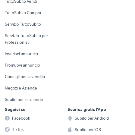
TuttoSubito Vendi
fender stratocaster usata
flicorno baritono
Uffici e Locali
TuttoSubito Compra
commerciali
strumenti musicali Reggio Emilia
ddj 800 usata
provincia
Servizio TuttoSubito
elettronica
per la casa e la
sports e hobby
tromba yamaha usata
ketron
Servizio TuttoSubito per
persona
midas venice
pedana batteria
Informatica
Animali
Professionisti
Arredamento e
yamaha clavinova
korg
Console e
Accessori per
Casalinghi
Inserisci annuncio
Videogiochi
animali
Elettrodomestici
Promuovi annuncio
Audio/Video
Musica e Film
Giardino e Fai da te
Consigli per la vendita
Fotografia
Libri e Riviste
Abbigliamento e
Negozi e Aziende
Telefonia
Strumenti Musicali
Accessori
Subito per le aziende
Sports
Tutto per i bambini
Seguici su
Scarica gratis l'App
Biciclette
Facebook
Subito per Android
Collezionismo
TikTok
Subito per iOS