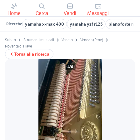
Home
Cerca
Vendi
Messaggi
yamaha x-max 400
yamaha yzf r125
pianoforte me
Ricerche
Subito
Strumenti musicali
Veneto
Venezia (Prov)
Noventa di Piave
Torna alla ricerca
1/6