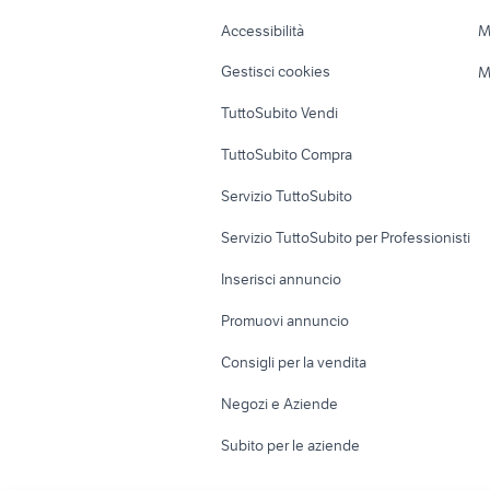
Caravan e Camper
Loft, mansarde 
Accessibilità
M
Veicoli commerciali
Case vacanza
Gestisci cookies
M
Uffici e Locali
TuttoSubito Vendi
commerciali
TuttoSubito Compra
Servizio TuttoSubito
Servizio TuttoSubito per Professionisti
Inserisci annuncio
Promuovi annuncio
Consigli per la vendita
Negozi e Aziende
Subito per le aziende