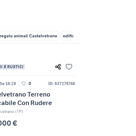
regalo animali Castelvetrano
edificabile castelvetrano
videogio
I E RUSTICI
lle 18:29
0
ID: 637274748
lvetrano Terreno
cabile Con Rudere
lvetrano (TP)
000 €