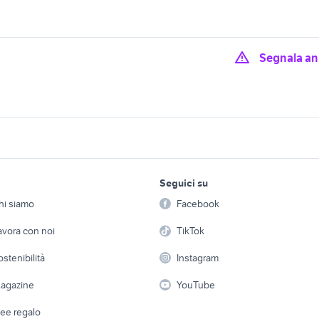
Segnala a
vendita terreni edificabile
 vendita a noto
edificabile paceco
Agrigento
le mascalucia
edificabile partinico
trattori castelvetran
lavoro e servizi
elettronica
per la casa e la
erreni rudere
vendita terreni rudere
Seguici su
person
terreno edificabile 
Offerte di lavoro
Informatica
rovincia
Sardegna
hi siamo
Facebook
Arredam
vendita terreni edificabile
etto
Servizi
Console e Videogiochi
dificabile arezzo
rudere Salerno prov
Casaling
avora con noi
TikTok
Milano
 a schiera
Candidati in cerca di
Audio/Video
Elettrod
vendita terreni rude
ostenibilità
Instagram
n vendita pomezia
attico in affitto castelvetrano
lavoro
Abruzzo
i
Fotografia
Giardino 
agazine
YouTube
terreni in vendita francavilla
vendita terreni LAqu
Attrezzature di lavoro
ttivitÃƒÂ maneggio
Telefonia
fontana
provincia
Abbigli
dee regalo
Accesso