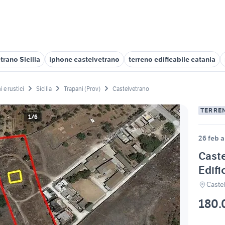
trano Sicilia
iphone castelvetrano
terreno edificabile catania
i e rustici
Sicilia
Trapani (Prov)
Castelvetrano
TERREN
1/6
26 feb a
Caste
Edifi
Caste
180.