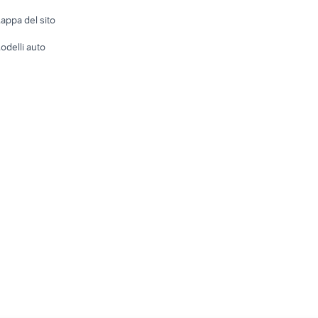
e altro
appa del sito
Tutto per
odelli auto