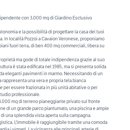
ipendente con 3.000 mq di Giardino Esclusivo
tonomia e la possibilità di progettare la casa dei tuoi
ta. In località Pozzoi a Cavaion Veronese, proponiamo
piani fuori terra, di ben 400 mq commerciali, libera su
proprietà ma gode di totale indipendenza grazie al suo
uttura è stata edificata nel 1985, ma si presenta solida
 da eleganti pavimenti in marmo. Necessitando di un
sa rappresenta una vera e propria tela bianca
 per essere frazionata in più unità abitative o per
studio professionale.
3.000 mq di terreno pianeggiante privato sul fronte
zione di un grande parco piantumato, una piscina e ampie
 di una splendida vista aperta sulla campagna.
istica. L'immobile è raggiungibile tramite una comoda
glia i vigneti. La vicinanza alle principali arterie di