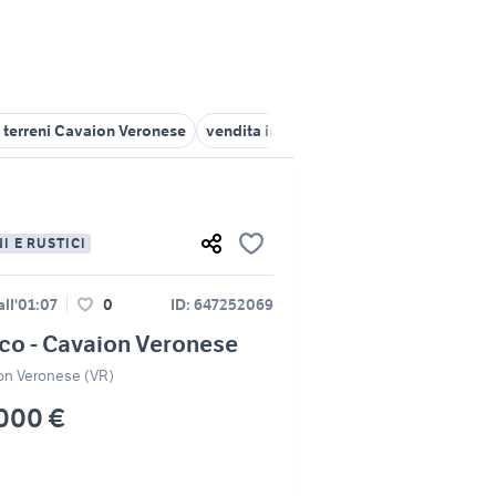
 terreni Cavaion Veronese
vendita immobili Cavaion Veronese
v
I E RUSTICI
ll'01:07
0
ID: 647252069
co - Cavaion Veronese
on Veronese (VR)
000 €