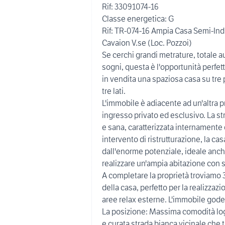
Rif: 33091074-16
Classe energetica: G
Rif: TR-074-16 Ampia Casa Semi-Ind
Cavaion V.se (Loc. Pozzoi)
Se cerchi grandi metrature, totale au
sogni, questa è l'opportunità perfet
in vendita una spaziosa casa su tre 
tre lati.
L'immobile è adiacente ad un'altra 
ingresso privato ed esclusivo. La str
e sana, caratterizzata internamente
intervento di ristrutturazione, la ca
dall'enorme potenziale, ideale anche
realizzare un'ampia abitazione con 
A completare la proprietà troviamo 
della casa, perfetto per la realizza
aree relax esterne. L'immobile gode
La posizione: Massima comodità log
e curata strada bianca vicinale che ta