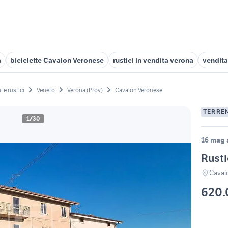
a
biciclette Cavaion Veronese
rustici in vendita verona
vendita
i e rustici
Veneto
Verona (Prov)
Cavaion Veronese
TERREN
1/30
16 mag a
Rusti
Cavai
620.