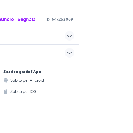
nuncio
Segnala
ID:
647252069
auto Cavaion Veronese
dacia Verona
sports e hobby
divano letto rustico
a
Scarica gratis l'App
Animali
 Sassari
Subito per Android
mobile bagno rustico
ento e
Accessori per animali
hi
Subito per iOS
piemonte
vendita terreni uliveto Puglia
Musica e Film
omestici
cedesi attivitÃƒÂ maneggio
Libri e Riviste
e Fai da te
Strumenti Musicali
amento e
ri
Sports