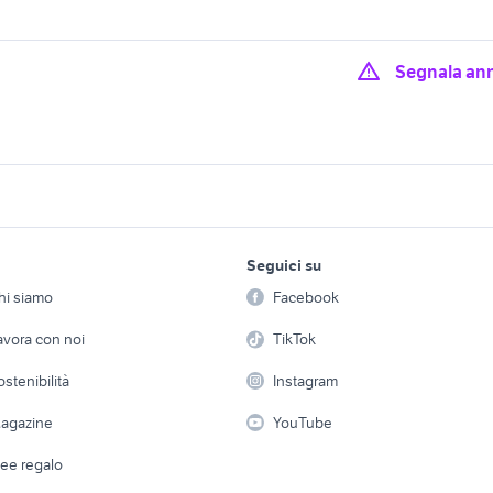
Segnala an
tucson usata verona
giardino Verona
impiegata verona
case in vendita cavaion
Verona
affitto verona
veronese
lavoro e servizi
elettronica
per la casa e la
mobili rustici
legno rustico
Seguici su
person
Offerte di lavoro
Informatica
lampadari rustici
rustica arredamento
hi siamo
Facebook
hic
Arredam
arredamento
provincia
etto
Servizi
Console e Videogiochi
Casaling
avora con noi
TikTok
erreni Nardo
terreno agricolo taranto
terreni in vendita 
 a schiera
Candidati in cerca di
Audio/Video
Elettrod
ostenibilità
Instagram
terreni in vendita
lavoro
erreni Teano
terreni in vendita a noto
maracalagonis
i
Fotografia
Giardino 
agazine
YouTube
Attrezzature di lavoro
Telefonia
Abbigli
dee regalo
Accesso
e altro