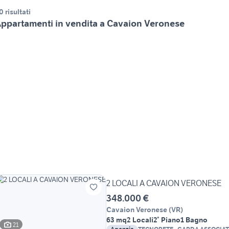
0 risultati
ppartamenti in vendita a Cavaion Veronese
2 LOCALI A CAVAION VERONESE
348.000 €
Cavaion Veronese
(
VR
)
63 mq
2 Locali
2° Piano
1 Bagno
21