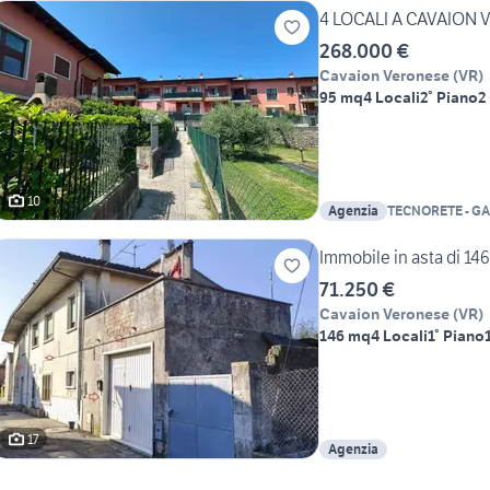
4 LOCALI A CAVAION
268.000 €
Cavaion Veronese
(
VR
)
95 mq
4 Locali
2° Piano
2
10
Agenzia
TECNORETE - GA
Immobile in asta di 146
71.250 €
Cavaion Veronese
(
VR
)
146 mq
4 Locali
1° Piano
17
Agenzia