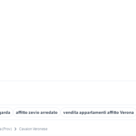
 garda
affitto zevio arredato
vendita appartamenti affitto Verona
a (Prov)
Cavaion Veronese