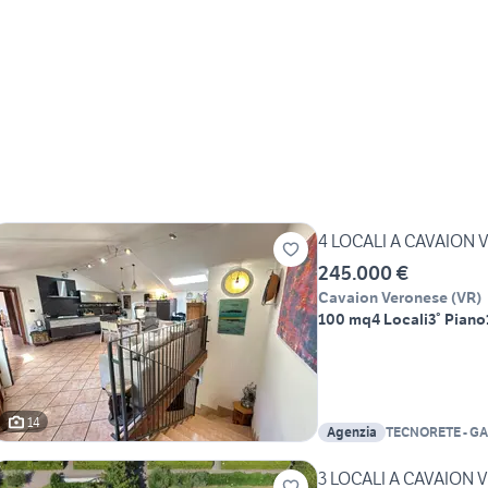
4 LOCALI A CAVAION
245.000 €
Cavaion Veronese
(
VR
)
100 mq
4 Locali
3° Piano
14
Agenzia
TECNORETE - GA
3 LOCALI A CAVAION