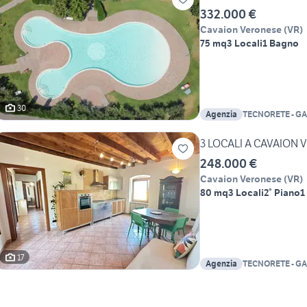
332.000 €
Cavaion Veronese
(
VR
)
75 mq
3 Locali
1 Bagno
30
Agenzia
TECNORETE - GA
3 LOCALI A CAVAION
248.000 €
Cavaion Veronese
(
VR
)
80 mq
3 Locali
2° Piano
1
17
Agenzia
TECNORETE - GA