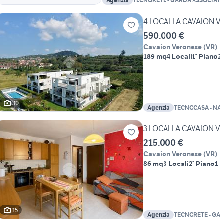
Agenzia
TECNORETE - GARDA ASSOCIAT
4 LOCALI A CAVAION
590.000 €
Cavaion Veronese
(
VR
)
189 mq
4 Locali
1° Piano
30
Agenzia
TECNOCASA - N
3 LOCALI A CAVAION
215.000 €
Cavaion Veronese
(
VR
)
86 mq
3 Locali
2° Piano
1
15
Agenzia
TECNORETE - GA