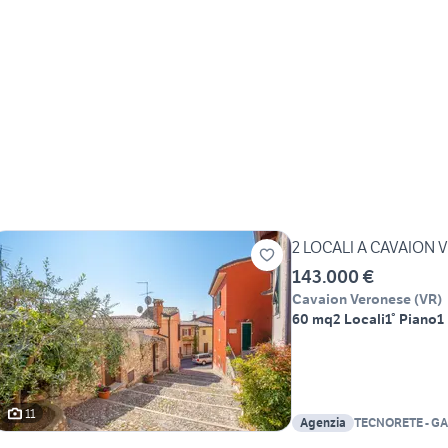
2 LOCALI A CAVAION
143.000 €
Cavaion Veronese
(
VR
)
60 mq
2 Locali
1° Piano
1
11
Agenzia
TECNORETE - GA