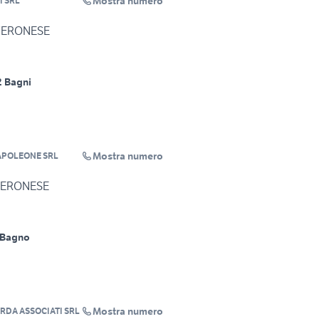
Mostra numero
I SRL
 VERONESE
2 Bagni
Mostra numero
APOLEONE SRL
 VERONESE
 Bagno
Mostra numero
RDA ASSOCIATI SRL