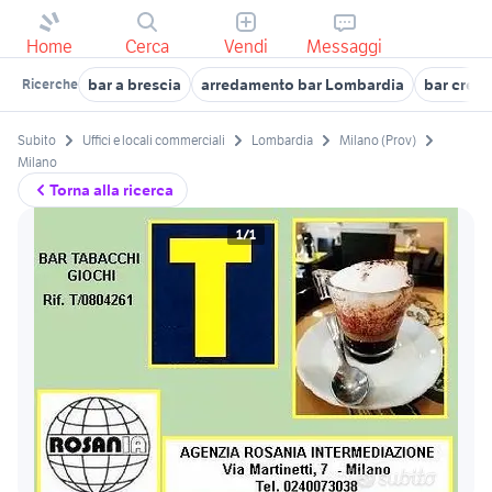
Home
Cerca
Vendi
Messaggi
bar a brescia
arredamento bar Lombardia
bar crem
Ricerche
Subito
Uffici e locali commerciali
Lombardia
Milano (Prov)
Milano
Torna alla ricerca
1/1