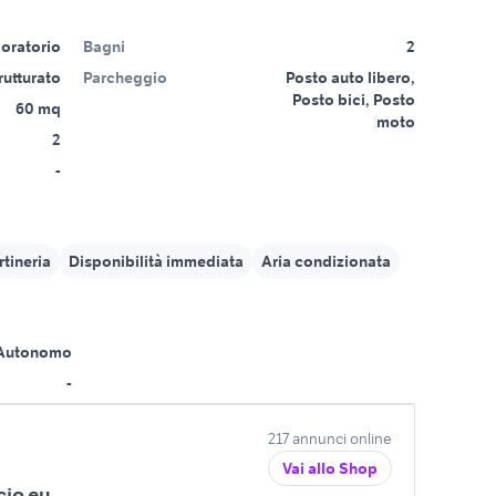
oratorio
Bagni
2
trutturato
Parcheggio
Posto auto libero,
Posto bici, Posto
60 mq
moto
2
-
rtineria
Disponibilità immediata
Aria condizionata
Autonomo
-
217 annunci online
Vai allo Shop
icio.eu