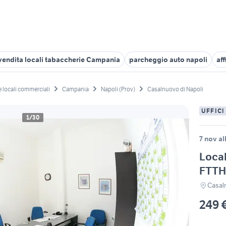
vendita locali tabaccherie Campania
parcheggio auto napoli
af
 e locali commerciali
Campania
Napoli (Prov)
Casalnuovo di Napoli
UFFICI
1/30
7 nov al
Local
FTTH 
Casal
249 