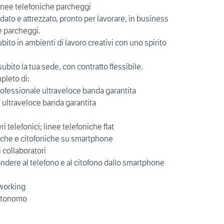
linee telefoniche parcheggi
redato e attrezzato, pronto per lavorare, in business
e parcheggi.
subito in ambienti di lavoro creativi con uno spirito
subito la tua sede, con contratto flessibile.
pleto di:
rofessionale ultraveloce banda garantita
 ultraveloce banda garantita
ri telefonici; linee telefoniche flat
niche e citofoniche su smartphone
i collaboratori
ondere al telefono e al citofono dallo smartphone
 working
autonomo