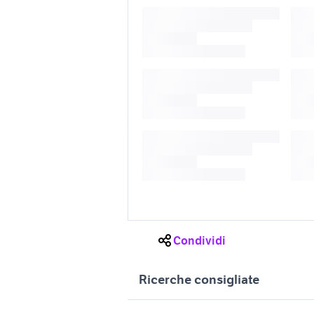
Condividi
Ricerche consigliate
vendita locali uso studio
locale co