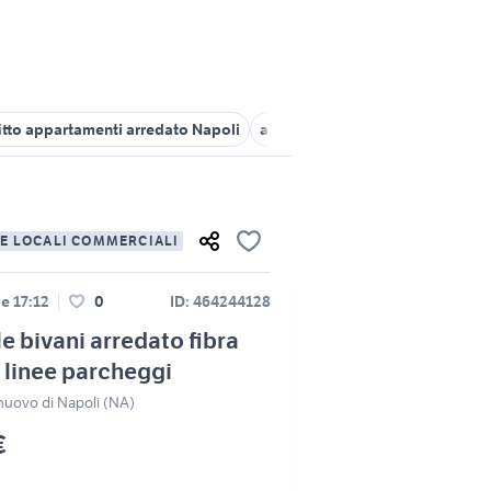
fitto appartamenti arredato Napoli
affitto locali Gricignano di Aver
 E LOCALI COMMERCIALI
le 17:12
0
ID: 464244128
e bivani arredato fibra
linee parcheggi
nuovo di Napoli (NA)
€