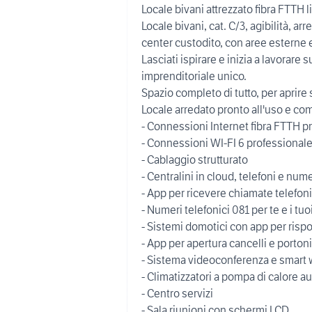
Locale bivani attrezzato fibra FTTH 
Locale bivani, cat. C/3, agibilità, ar
center custodito, con aree esterne 
Lasciati ispirare e inizia a lavorare 
imprenditoriale unico.
Spazio completo di tutto, per aprire 
Locale arredato pronto all'uso e com
- Connessioni Internet fibra FTTH p
- Connessioni WI-FI 6 professionale
- Cablaggio strutturato
- Centralini in cloud, telefoni e nume
- App per ricevere chiamate telefo
- Numeri telefonici 081 per te e i tuo
- Sistemi domotici con app per risp
- App per apertura cancelli e portoni
- Sistema videoconferenza e smart
- Climatizzatori a pompa di calore 
- Centro servizi
- Sala riunioni con schermi LCD