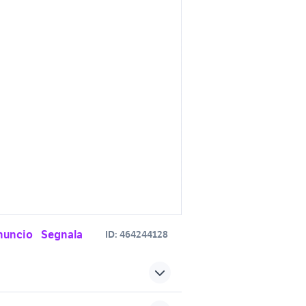
nuncio
Segnala
ID:
464244128
rgio a
arredati arredamento Napoli