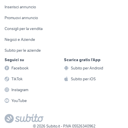
Arredamento e
Console e
Accessori per
Casalinghi
Inserisci annuncio
Videogiochi
animali
Elettrodomestici
Promuovi annuncio
Audio/Video
Musica e Film
Giardino e Fai da te
Consigli per la vendita
Fotografia
Libri e Riviste
Abbigliamento e
Negozi e Aziende
Telefonia
Strumenti Musicali
Accessori
Subito per le aziende
Sports
Tutto per i bambini
Seguici su
Scarica gratis l'App
Biciclette
Facebook
Subito per Android
Collezionismo
TikTok
Subito per iOS
Instagram
YouTube
©
2026
Subito.it - P.IVA 05526340962