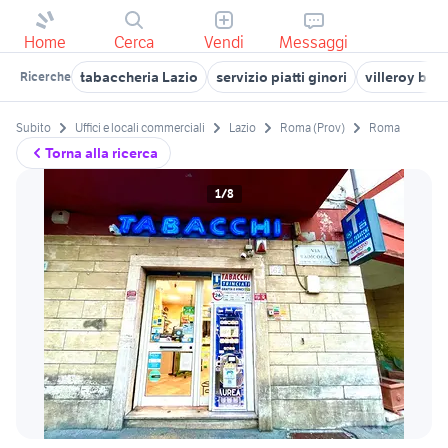
Home
Cerca
Vendi
Messaggi
tabaccheria Lazio
servizio piatti ginori
villeroy boc
Ricerche
Subito
Uffici e locali commerciali
Lazio
Roma (Prov)
Roma
Torna alla ricerca
1/8