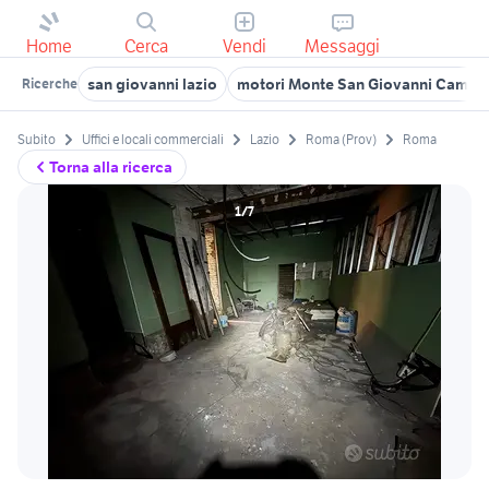
Home
Cerca
Vendi
Messaggi
san giovanni lazio
motori Monte San Giovanni Camp
Ricerche
Subito
Uffici e locali commerciali
Lazio
Roma (Prov)
Roma
Torna alla ricerca
1/7