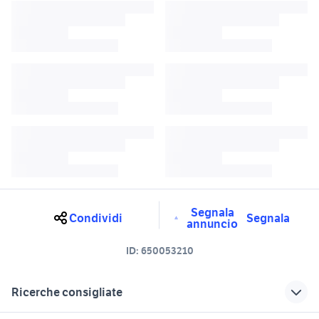
Segnala
Condividi
Segnala
annuncio
ID:
650053210
Ricerche consigliate
libreria 20 cm
materasso 30 cm