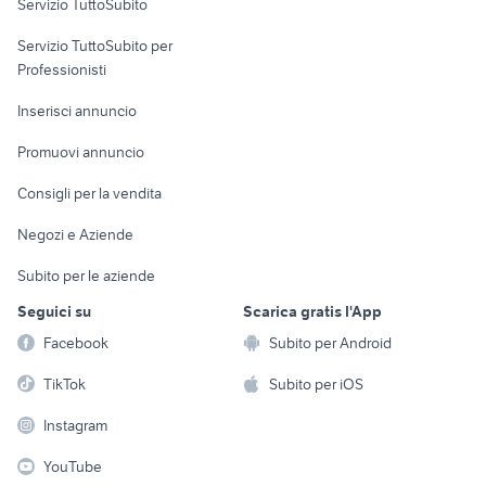
Servizio TuttoSubito
elettronica
per la casa e la
locali commerciali in affitto
sports e hobby
furgone cassonato aperto usato
Servizio TuttoSubito per
persona
sanremo
Informatica
Animali
Professionisti
Arredamento e
Console e
Accessori per
Casalinghi
Inserisci annuncio
Videogiochi
animali
Elettrodomestici
Promuovi annuncio
Audio/Video
Musica e Film
Giardino e Fai da te
Consigli per la vendita
Fotografia
Libri e Riviste
Abbigliamento e
Negozi e Aziende
Telefonia
Strumenti Musicali
Accessori
Subito per le aziende
Sports
Tutto per i bambini
Seguici su
Scarica gratis l'App
Biciclette
Facebook
Subito per Android
Collezionismo
TikTok
Subito per iOS
Instagram
YouTube