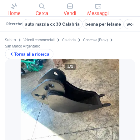
Home
Cerca
Vendi
Messaggi
auto mazda cx 30 Calabria
benna per letame
woofe
Ricerche
Subito
Veicoli commerciali
Calabria
Cosenza (Prov)
San Marco Argentano
Torna alla ricerca
1/3