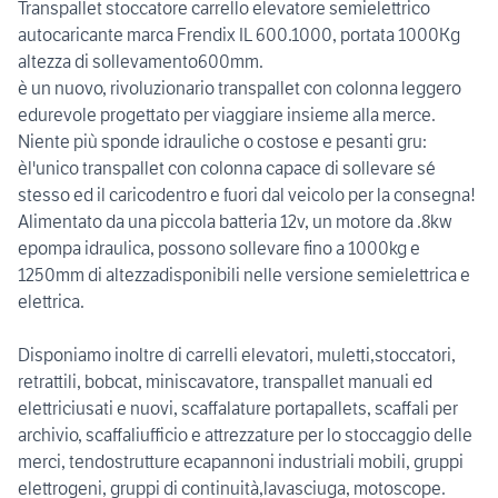
Transpallet stoccatore carrello elevatore semielettrico
autocaricante marca Frendix IL 600.1000, portata 1000Kg
altezza di sollevamento600mm.
è un nuovo, rivoluzionario transpallet con colonna leggero
edurevole progettato per viaggiare insieme alla merce.
Niente più sponde idrauliche o costose e pesanti gru:
èl'unico transpallet con colonna capace di sollevare sé
stesso ed il caricodentro e fuori dal veicolo per la consegna!
Alimentato da una piccola batteria 12v, un motore da .8kw
epompa idraulica, possono sollevare fino a 1000kg e
1250mm di altezzadisponibili nelle versione semielettrica e
elettrica.
Disponiamo inoltre di carrelli elevatori, muletti,stoccatori,
retrattili, bobcat, miniscavatore, transpallet manuali ed
elettriciusati e nuovi, scaffalature portapallets, scaffali per
archivio, scaffaliufficio e attrezzature per lo stoccaggio delle
merci, tendostrutture ecapannoni industriali mobili, gruppi