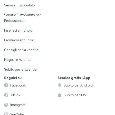
rimorchio per cereali usato
fiat 1880 usato
Servizio TuttoSubito
elettronica
per la casa e la
sports e hobby
Servizio TuttoSubito per
persona
Informatica
Animali
Professionisti
Arredamento e
Console e
Accessori per
Casalinghi
Inserisci annuncio
Videogiochi
animali
Elettrodomestici
Promuovi annuncio
Audio/Video
Musica e Film
Giardino e Fai da te
Consigli per la vendita
Fotografia
Libri e Riviste
Abbigliamento e
Negozi e Aziende
Telefonia
Strumenti Musicali
Accessori
Subito per le aziende
Sports
Tutto per i bambini
Seguici su
Scarica gratis l'App
Biciclette
Facebook
Subito per Android
Collezionismo
TikTok
Subito per iOS
Instagram
YouTube