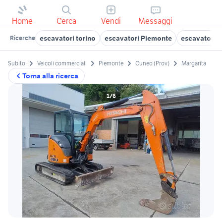
Home
Cerca
Vendi
Messaggi
escavatori torino
escavatori Piemonte
escavatori c
Ricerche
Subito
Veicoli commerciali
Piemonte
Cuneo (Prov)
Margarita
Torna alla ricerca
1/6