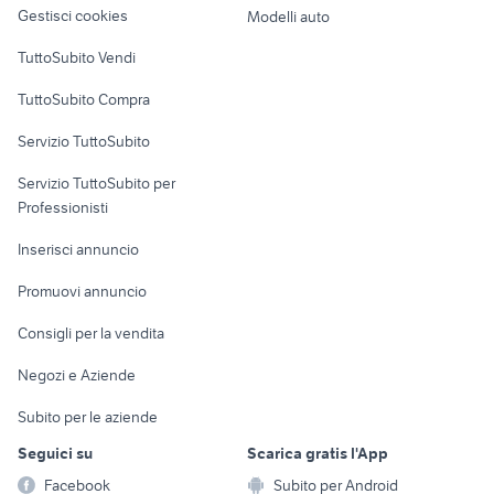
altro
Gestisci cookies
Modelli auto
lamborghini 105
miniescavatore 18 quintali
Case vacanza
TuttoSubito Vendi
veicoli commerciali usati lazio
iveco vm 90
Uffici e Locali
furgoni veicoli commerciali
TuttoSubito Compra
ribaltabili usati lombardia
commerciali
Campania
Servizio TuttoSubito
elettronica
per la casa e la
sports e hobby
Servizio TuttoSubito per
persona
Informatica
Animali
Professionisti
Arredamento e
Console e
Accessori per
Casalinghi
Inserisci annuncio
Videogiochi
animali
Elettrodomestici
Promuovi annuncio
Audio/Video
Musica e Film
Giardino e Fai da te
Consigli per la vendita
Fotografia
Libri e Riviste
Abbigliamento e
Negozi e Aziende
Telefonia
Strumenti Musicali
Accessori
Subito per le aziende
Sports
Tutto per i bambini
Seguici su
Scarica gratis l'App
Biciclette
Facebook
Subito per Android