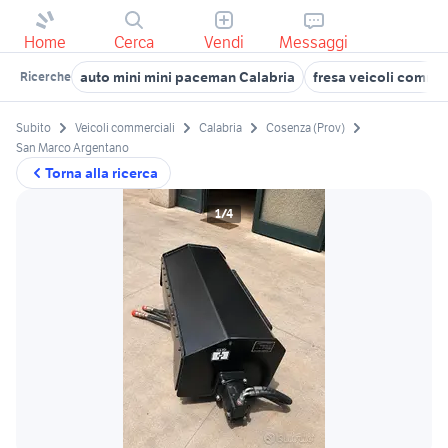
Home
Cerca
Vendi
Messaggi
auto mini mini paceman Calabria
fresa veicoli comme
Ricerche
Subito
Veicoli commerciali
Calabria
Cosenza (Prov)
San Marco Argentano
Torna alla ricerca
1/4