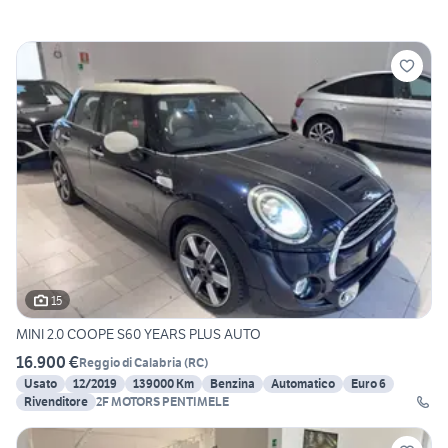
15
MINI 2.0 COOPE S60 YEARS PLUS AUTO
16.900 €
Reggio di Calabria
(
RC
)
Usato
12/2019
139000 Km
Benzina
Automatico
Euro 6
Rivenditore
2F MOTORS PENTIMELE