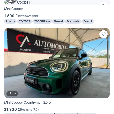
5
Mini Cooper
1.800 €
Cittanova
(
RC
)
Usato
02/2009
200000 Km
Diesel
Manuale
Euro 4
27
Mini Cooper Countryman 2.0 D
21.900 €
Rosarno
(
RC
)