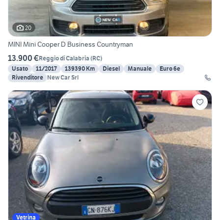
20
MINI Mini Cooper D Business Countryman
13.900 €
Reggio di Calabria
(
RC
)
Usato
11/2017
139390 Km
Diesel
Manuale
Euro 6e
Rivenditore
New Car Srl
Vetrina