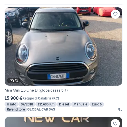
23
Mini Mini 1.5 One D (globalcasasrc.it)
15.900 €
Reggio di Calabria
(
RC
)
Usato
07/2018
111485 Km
Diesel
Manuale
Euro 6
Rivenditore
GLOBAL CAR SAS