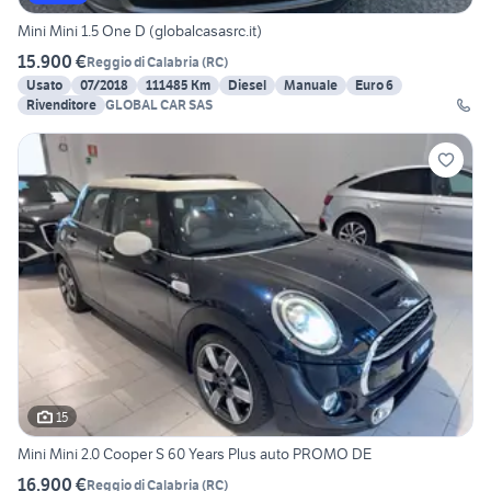
Mini Mini 1.5 One D (globalcasasrc.it)
15.900 €
Reggio di Calabria
(
RC
)
Usato
07/2018
111485 Km
Diesel
Manuale
Euro 6
Rivenditore
GLOBAL CAR SAS
15
Mini Mini 2.0 Cooper S 60 Years Plus auto PROMO DE
16.900 €
Reggio di Calabria
(
RC
)