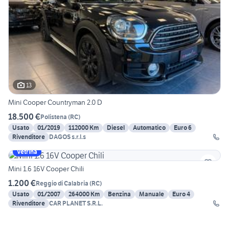
13
Mini Cooper Countryman 2.0 D
18.500 €
Polistena
(
RC
)
Usato
01/2019
112000 Km
Diesel
Automatico
Euro 6
Rivenditore
DAGOS s.r.l.s
Vetrina
Mini 1.6 16V Cooper Chili
1.200 €
Reggio di Calabria
(
RC
)
Usato
01/2007
264000 Km
Benzina
Manuale
Euro 4
Rivenditore
CAR PLANET S.R.L.