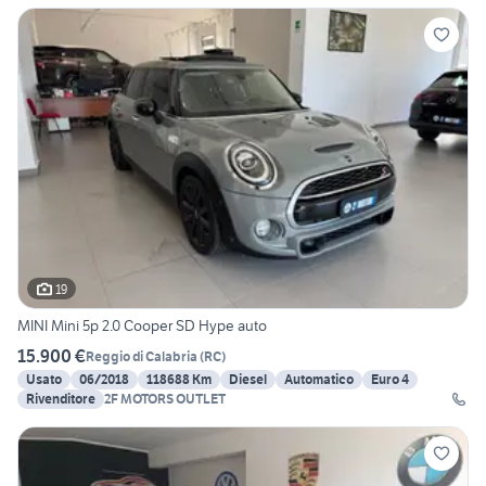
19
MINI Mini 5p 2.0 Cooper SD Hype auto
15.900 €
Reggio di Calabria
(
RC
)
Usato
06/2018
118688 Km
Diesel
Automatico
Euro 4
Rivenditore
2F MOTORS OUTLET