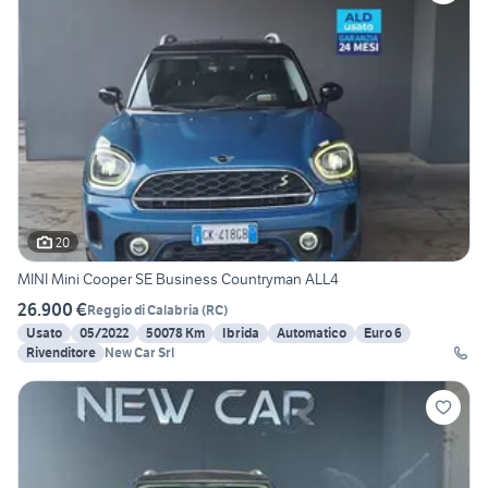
20
MINI Mini Cooper SE Business Countryman ALL4
26.900 €
Reggio di Calabria
(
RC
)
Usato
05/2022
50078 Km
Ibrida
Automatico
Euro 6
Rivenditore
New Car Srl