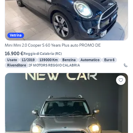
Vetrina
Mini Mini 2.0 Cooper S 60 Years Plus auto PROMO DE
16.900 €
Reggio di Calabria
(
RC
)
Usato
12/2019
139000 Km
Benzina
Automatico
Euro 6
Rivenditore
2F MOTORS REGGIO CALABRIA