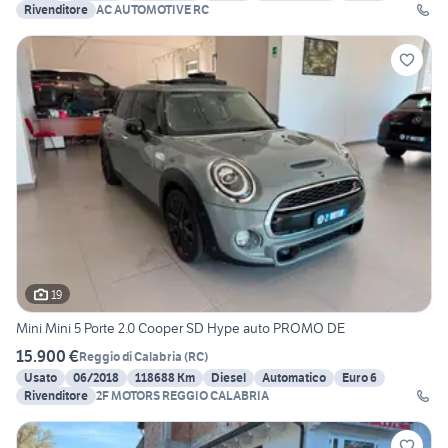
Rivenditore
AC AUTOMOTIVE RC
19
Mini Mini 5 Porte 2.0 Cooper SD Hype auto PROMO DE
15.900 €
Reggio di Calabria
(
RC
)
Usato
06/2018
118688 Km
Diesel
Automatico
Euro 6
Rivenditore
2F MOTORS REGGIO CALABRIA