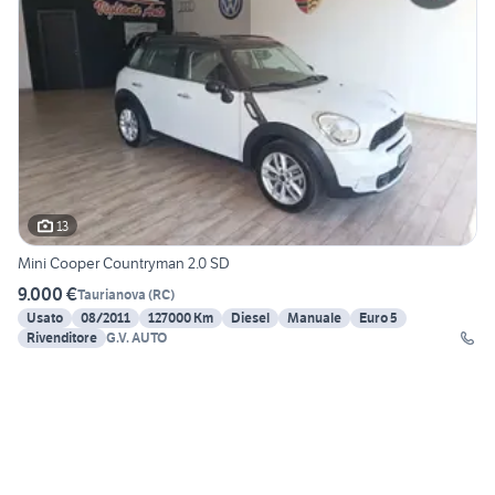
13
Mini Cooper Countryman 2.0 SD
9.000 €
Taurianova
(
RC
)
Usato
08/2011
127000 Km
Diesel
Manuale
Euro 5
Rivenditore
G.V. AUTO