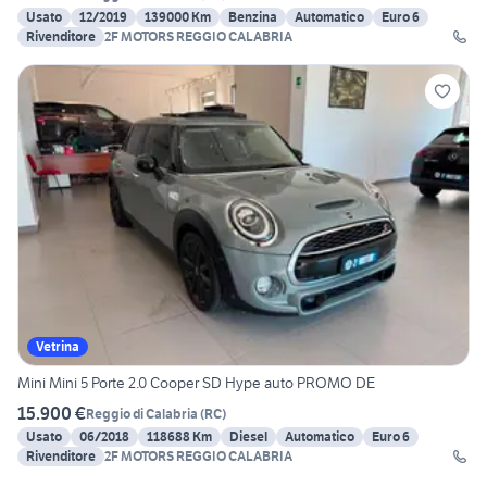
Usato
12/2019
139000 Km
Benzina
Automatico
Euro 6
Rivenditore
2F MOTORS REGGIO CALABRIA
Vetrina
Mini Mini 5 Porte 2.0 Cooper SD Hype auto PROMO DE
15.900 €
Reggio di Calabria
(
RC
)
Usato
06/2018
118688 Km
Diesel
Automatico
Euro 6
Rivenditore
2F MOTORS REGGIO CALABRIA