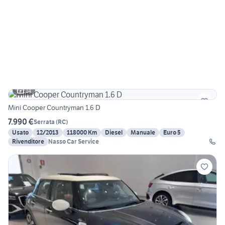
14
Mini Cooper Countryman 1.6 D
7.990 €
Serrata
(
RC
)
Usato
12/2013
118000 Km
Diesel
Manuale
Euro 5
Rivenditore
Nasso Car Service