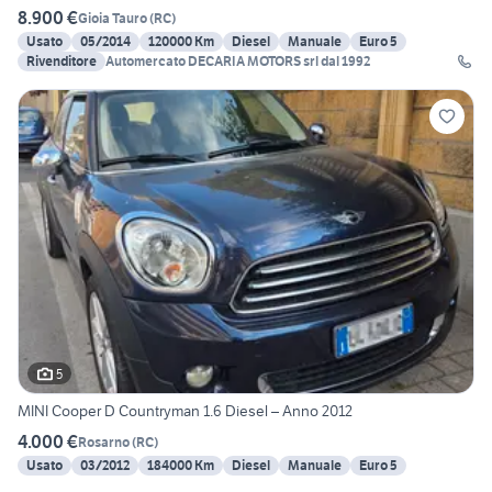
8.900 €
Gioia Tauro
(
RC
)
Usato
05/2014
120000 Km
Diesel
Manuale
Euro 5
Rivenditore
Automercato DECARIA MOTORS srl dal 1992
5
MINI Cooper D Countryman 1.6 Diesel – Anno 2012
4.000 €
Rosarno
(
RC
)
Usato
03/2012
184000 Km
Diesel
Manuale
Euro 5