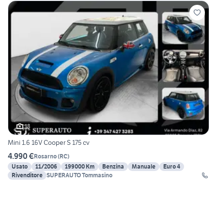
18
Mini 1.6 16V Cooper S 175 cv
4.990 €
Rosarno
(
RC
)
Usato
11/2006
199000 Km
Benzina
Manuale
Euro 4
Rivenditore
SUPERAUTO Tommasino