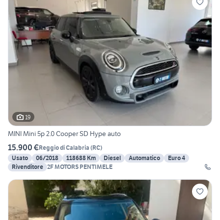
19
MINI Mini 5p 2.0 Cooper SD Hype auto
15.900 €
Reggio di Calabria
(
RC
)
Usato
06/2018
118688 Km
Diesel
Automatico
Euro 4
Rivenditore
2F MOTORS PENTIMELE