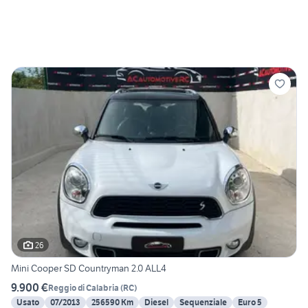
26
Mini Cooper SD Countryman 2.0 ALL4
9.900 €
Reggio di Calabria
(
RC
)
Usato
07/2013
256590 Km
Diesel
Sequenziale
Euro 5