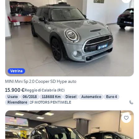
Vetrina
MINI Mini 5p 2.0 Cooper SD Hype auto
15.900 €
Reggio di Calabria
(
RC
)
Usato
06/2018
118688 Km
Diesel
Automatico
Euro 4
Rivenditore
2F MOTORS PENTIMELE