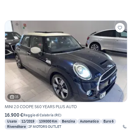
15
MINI 2.0 COOPE S60 YEARS PLUS AUTO
16.900 €
Reggio di Calabria
(
RC
)
Usato
12/2019
139000 Km
Benzina
Automatico
Euro 6
Rivenditore
2F MOTORS OUTLET