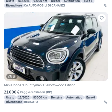
Usato
03/2021
92000 Km
Diesel
Automatico
Euro 6
Rivenditore
CA AUTOMOBILI DI CANANZI
15
Mini Cooper Countryman 1.5 Northwood Edition
21.000 €
Reggio di Calabria
(
RC
)
Usato
12/2020
83000 Km
Benzina
Automatico
Euro 6
Rivenditore
RECAUTO