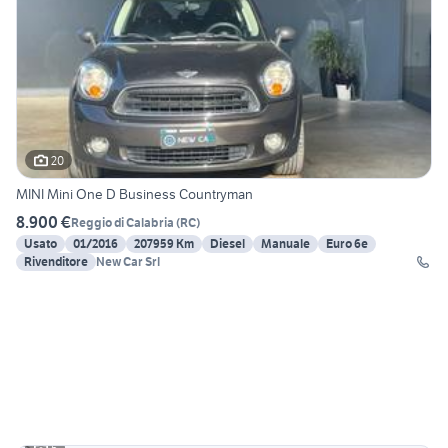
20
MINI Mini One D Business Countryman
8.900 €
Reggio di Calabria
(
RC
)
Usato
01/2016
207959 Km
Diesel
Manuale
Euro 6e
Rivenditore
New Car Srl