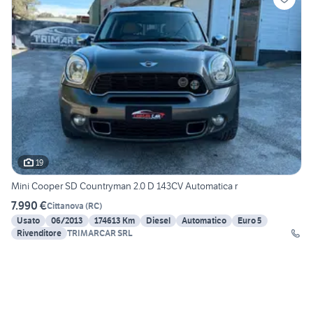
19
Mini Cooper SD Countryman 2.0 D 143CV Automatica r
7.990 €
Cittanova
(
RC
)
Usato
06/2013
174613 Km
Diesel
Automatico
Euro 5
Rivenditore
TRIMARCAR SRL