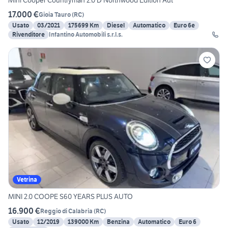
Mini Cooper Countryman 2.0 D Northwood Edition Aut
17.000 €
Gioia Tauro
(
RC
)
Usato
03/2021
175699 Km
Diesel
Automatico
Euro 6e
Rivenditore
Infantino Automobili s.r.l.s.
Vetrina
MINI 2.0 COOPE S60 YEARS PLUS AUTO
16.900 €
Reggio di Calabria
(
RC
)
Usato
12/2019
139000 Km
Benzina
Automatico
Euro 6