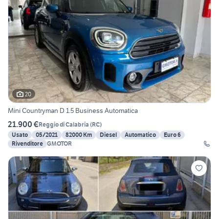
20
Mini Countryman D 1.5 Business Automatica
21.900 €
Reggio di Calabria
(
RC
)
Usato
05/2021
82000 Km
Diesel
Automatico
Euro 6
Rivenditore
GMOTOR