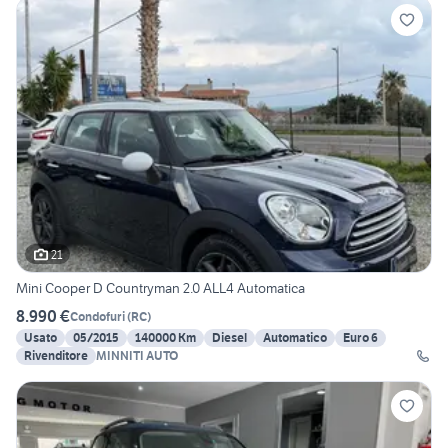
21
Mini Cooper D Countryman 2.0 ALL4 Automatica
8.990 €
Condofuri
(
RC
)
Usato
05/2015
140000 Km
Diesel
Automatico
Euro 6
Rivenditore
MINNITI AUTO