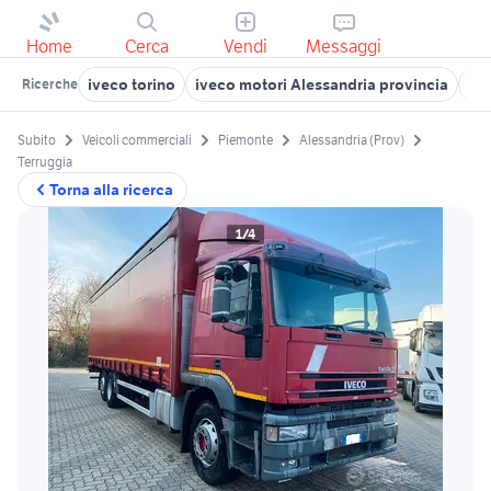
Home
Cerca
Vendi
Messaggi
iveco torino
iveco motori Alessandria provincia
ive
Ricerche
Subito
Veicoli commerciali
Piemonte
Alessandria (Prov)
Terruggia
Torna alla ricerca
1/4