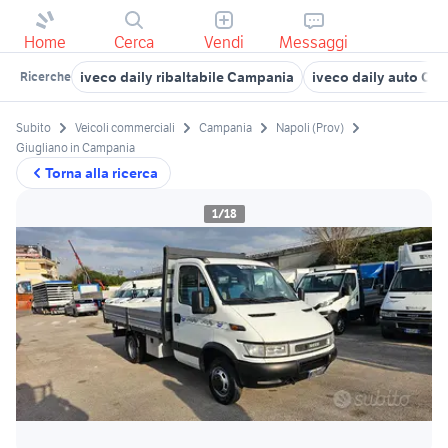
Home
Cerca
Vendi
Messaggi
iveco daily ribaltabile Campania
iveco daily auto Ca
Ricerche
Subito
Veicoli commerciali
Campania
Napoli (Prov)
Giugliano in Campania
Torna alla ricerca
1/18