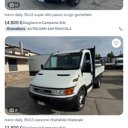
14
Iveco daily 35c13 super alto passo lungo gemellato
14.800 €
Giugliano in Campania
(
NA
)
Rivenditore
AUTOCARRI SANTONICOLA
16
Iveco daily 35c13 cassone ribaltabile trilaterale
13.800 €
Giugliano in Campania
(
NA
)