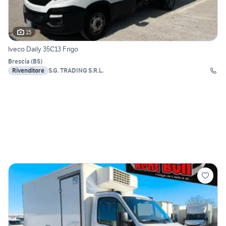
15
Iveco Daily 35C13 Frigo
Brescia
(
BS
)
Rivenditore
S.G. TRADING S.R.L.