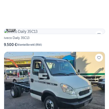
6
iveco Daily 35C13
9.500 €
Montelibretti
(
RM
)