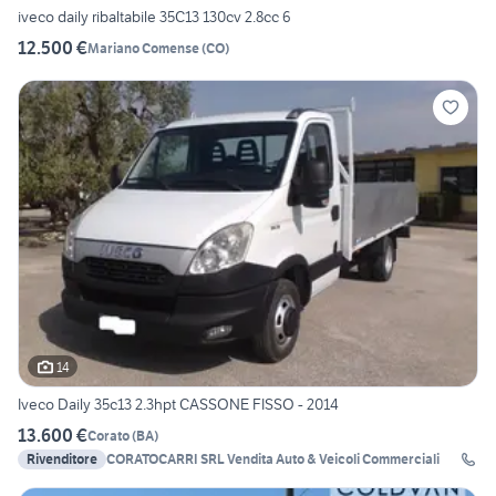
iveco daily ribaltabile 35C13 130cv 2.8cc 6
12.500 €
Mariano Comense
(
CO
)
14
Iveco Daily 35c13 2.3hpt CASSONE FISSO - 2014
13.600 €
Corato
(
BA
)
Rivenditore
CORATOCARRI SRL Vendita Auto & Veicoli Commerciali