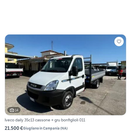
14
Iveco daily 35c13 cassone + gru bonfiglioli 011
21.500 €
Giugliano in Campania
(
NA
)