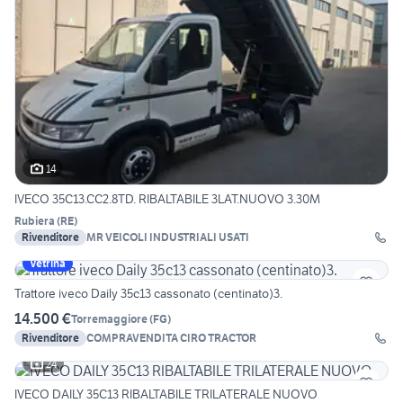
14
IVECO 35C13.CC2.8TD. RIBALTABILE 3LAT.NUOVO 3.30M
Rubiera
(
RE
)
Rivenditore
MR VEICOLI INDUSTRIALI USATI
Vetrina
Trattore iveco Daily 35c13 cassonato (centinato)3.
14.500 €
Torremaggiore
(
FG
)
Rivenditore
COMPRAVENDITA CIRO TRACTOR
24
IVECO DAILY 35C13 RIBALTABILE TRILATERALE NUOVO