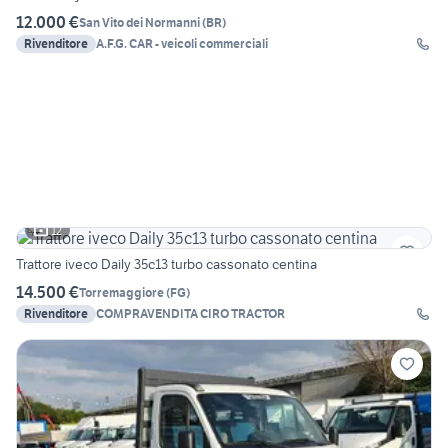
12.000 €
San Vito dei Normanni
(
BR
)
Rivenditore
A.F.G. CAR - veicoli commerciali
12
Trattore iveco Daily 35c13 turbo cassonato centina
14.500 €
Torremaggiore
(
FG
)
Rivenditore
COMPRAVENDITA CIRO TRACTOR