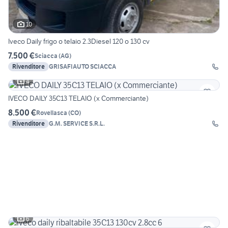
10
Iveco Daily frigo o telaio 2.3Diesel 120 o 130 cv
7.500 €
Sciacca
(
AG
)
Rivenditore
GRISAFIAUTO SCIACCA
4
IVECO DAILY 35C13 TELAIO (x Commerciante)
8.500 €
Rovellasca
(
CO
)
Rivenditore
G.M. SERVICE S.R.L.
6