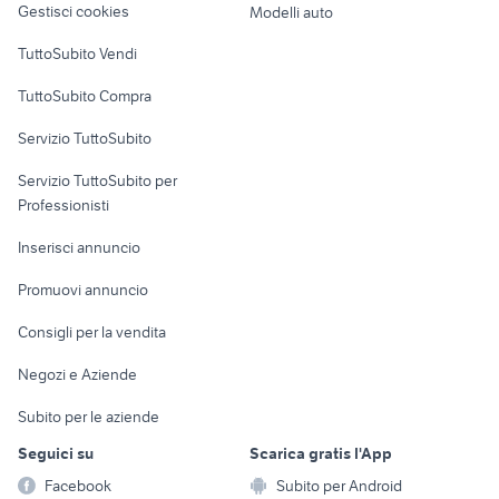
Gestisci cookies
Modelli auto
Case vacanza
TuttoSubito Vendi
Uffici e Locali
TuttoSubito Compra
commerciali
Servizio TuttoSubito
elettronica
per la casa e la
sports e hobby
Servizio TuttoSubito per
persona
Informatica
Animali
Professionisti
Arredamento e
Console e
Accessori per
Casalinghi
Inserisci annuncio
Videogiochi
animali
Elettrodomestici
Promuovi annuncio
Audio/Video
Musica e Film
Giardino e Fai da te
Consigli per la vendita
Fotografia
Libri e Riviste
Abbigliamento e
Negozi e Aziende
Telefonia
Strumenti Musicali
Accessori
Subito per le aziende
Sports
Tutto per i bambini
Seguici su
Scarica gratis l'App
Biciclette
Facebook
Subito per Android