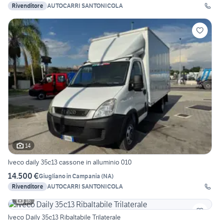
Rivenditore
AUTOCARRI SANTONICOLA
14
Iveco daily 35c13 cassone in alluminio 010
14.500 €
Giugliano in Campania
(
NA
)
Rivenditore
AUTOCARRI SANTONICOLA
16
Iveco Daily 35c13 Ribaltabile Trilaterale