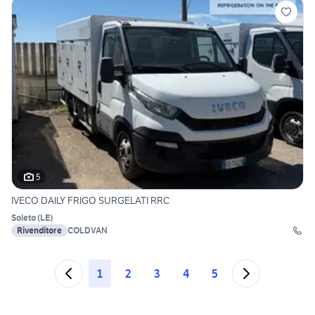
5
IVECO DAILY FRIGO SURGELATI RRC
Soleto
(
LE
)
Rivenditore
COLDVAN
1
2
3
4
5