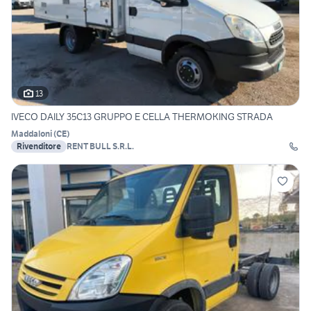
13
IVECO DAILY 35C13 GRUPPO E CELLA THERMOKING STRADA
Maddaloni
(
CE
)
Rivenditore
RENT BULL S.R.L.