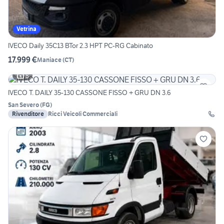
Vetrina
IVECO Daily 35C13 BTor 2.3 HPT PC-RG Cabinato
17.999 €
Maniace
(
CT
)
8
IVECO T. DAILY 35-130 CASSONE FISSO + GRU DN 3.6
San Severo
(
FG
)
Rivenditore
Ricci Veicoli Commerciali