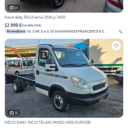
14
Iveco daily 35c13 anno 2016 p. 3450
12.999 €
Cardito
(
NA
)
Rivenditore
GI. CAR. S.A.S. DI GIANGRANDE FRANCESCO & C.
18
IVECO DAILY 35C13 TELAIO PASSO 3450 EURO5B