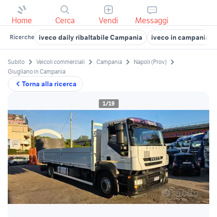
Home
Cerca
Vendi
Messaggi
iveco daily ribaltabile Campania
iveco in campania
Ricerche
Subito
Veicoli commerciali
Campania
Napoli (Prov)
Giugliano in Campania
Torna alla ricerca
1/19