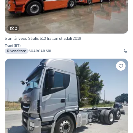
2
5 unità Iveco Stralis 510 trattori stradali 2019
Trani
(
BT
)
Rivenditore
SGARCAR SRL