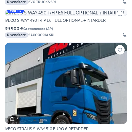
Rivenditore
EVO TRUCKS SRL
Vetrina
IVECO S-WAY 490 T/FP E6 FULL OPTIONAL + INTARDER
39.900 €
Grottammare
(
AP
)
Rivenditore
SACCOCCIA SRL
16
IVECO STRALIS S-WAY 510 EURO 6,RETARDER