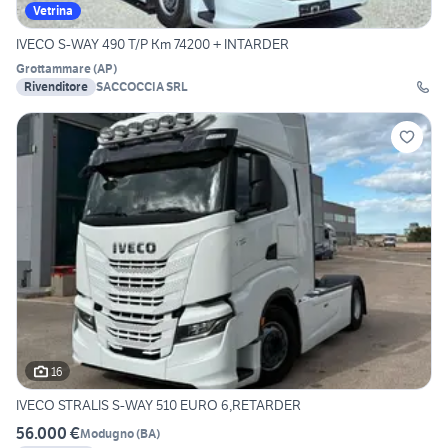
Vetrina
IVECO S-WAY 490 T/P Km 74200 + INTARDER
Grottammare
(
AP
)
Rivenditore
SACCOCCIA SRL
16
IVECO STRALIS S-WAY 510 EURO 6,RETARDER
56.000 €
Modugno
(
BA
)