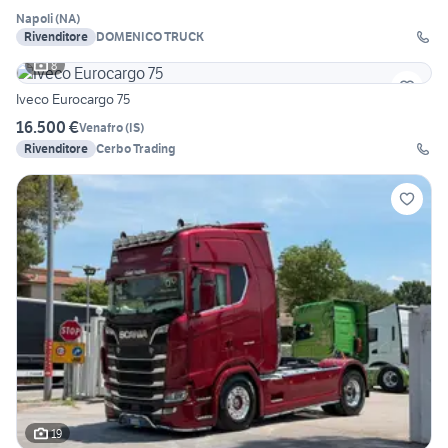
Napoli
(
NA
)
Rivenditore
DOMENICO TRUCK
8
Iveco Eurocargo 75
16.500 €
Venafro
(
IS
)
Rivenditore
Cerbo Trading
19