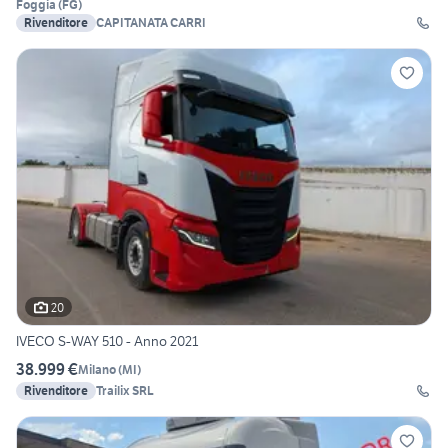
Foggia
(
FG
)
Rivenditore
CAPITANATA CARRI
20
IVECO S-WAY 510 - Anno 2021
38.999 €
Milano
(
MI
)
Rivenditore
Trailix SRL