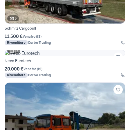
5
Schmitz Cargobull
11.500 €
Venafro
(
IS
)
Rivenditore
Cerbo Trading
13
Iveco Eurotech
20.000 €
Venafro
(
IS
)
Rivenditore
Cerbo Trading