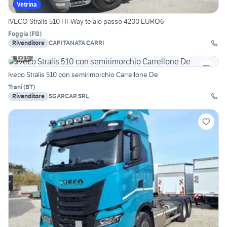
Vetrina
IVECO Stralis 510 Hi-Way telaio passo 4200 EURO6
Foggia
(
FG
)
Rivenditore
CAPITANATA CARRI
5
Iveco Stralis 510 con semirimorchio Carrellone De
Trani
(
BT
)
Rivenditore
SGARCAR SRL