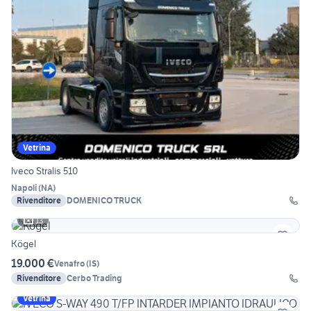
Vetrina
Iveco Stralis 510
Napoli
(
NA
)
Rivenditore
DOMENICO TRUCK
13
Kögel
19.000 €
Venafro
(
IS
)
Rivenditore
Cerbo Trading
Vetrina