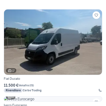
17
Fiat Ducato
11.500 €
Venafro
(
IS
)
Rivenditore
Cerbo Trading
4
Iveco Eurocargo