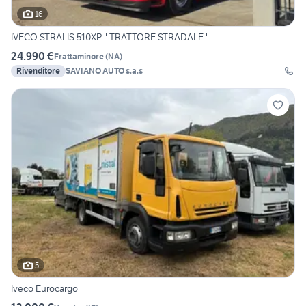
16
IVECO STRALIS 510XP " TRATTORE STRADALE "
24.990 €
Frattaminore
(
NA
)
Rivenditore
SAVIANO AUTO s.a.s
5
Iveco Eurocargo