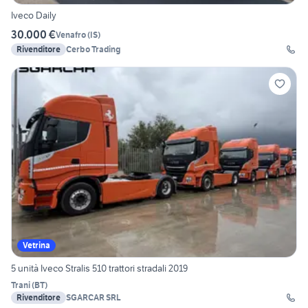
Iveco Daily
30.000 €
Venafro
(
IS
)
Rivenditore
Cerbo Trading
Vetrina
5 unità Iveco Stralis 510 trattori stradali 2019
Trani
(
BT
)
Rivenditore
SGARCAR SRL