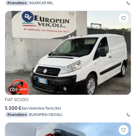
Rivenditore
SGARCAR SRL
9
FIAT SCUDO
5.500 €
San Valentino Torio
(
SA
)
Rivenditore
EUROPEIN VEICOLI