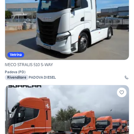
Vetrina
IVECO STRALIS 510 S-WAY
Padova
(
PD
)
Rivenditore
PADOVA DIESEL