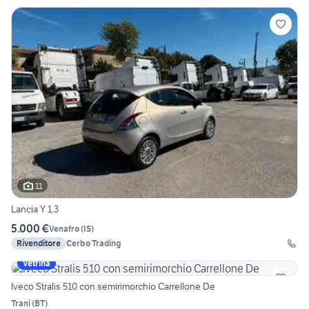
11
Lancia Y 1.3
5.000 €
Venafro
(
IS
)
Rivenditore
Cerbo Trading
Vetrina
Iveco Stralis 510 con semirimorchio Carrellone De
Trani
(
BT
)