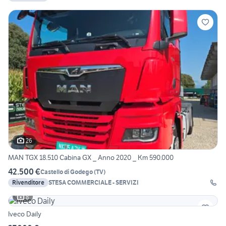
26
MAN TGX 18.510 Cabina GX _ Anno 2020 _ Km 590.000
42.500 €
Castello di Godego
(
TV
)
Rivenditore
STESA COMMERCIALE - SERVIZI
8
Iveco Daily