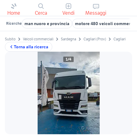
Home
Cerca
Vendi
Messaggi
man nuoro e provincia
motore 480 veicoli commercial
Ricerche
Subito
Veicoli commerciali
Sardegna
Cagliari (Prov)
Cagliari
Torna alla ricerca
1/4