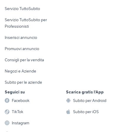
veicoli commerciali usati lazio
lamborghini 874 90
Servizio TuttoSubito
elettronica
per la casa e la
sports e hobby
Servizio TuttoSubito per
persona
Informatica
Animali
Professionisti
Arredamento e
Console e
Accessori per
Casalinghi
Inserisci annuncio
Videogiochi
animali
Elettrodomestici
Promuovi annuncio
Audio/Video
Musica e Film
Giardino e Fai da te
Consigli per la vendita
Fotografia
Libri e Riviste
Abbigliamento e
Negozi e Aziende
Telefonia
Strumenti Musicali
Accessori
Subito per le aziende
Sports
Tutto per i bambini
Seguici su
Scarica gratis l'App
Biciclette
Facebook
Subito per Android
Collezionismo
TikTok
Subito per iOS
Instagram