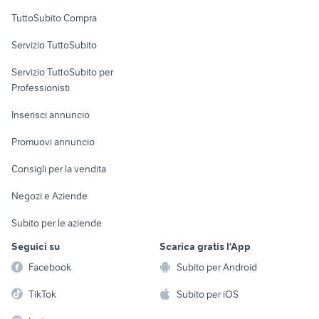
fiat 616 motori
autonegozio usato patente b
Uffici e Locali
TuttoSubito Compra
veicoli commerciali usati lazio
pizzeria in gestione
commerciali
piantapatate
rimorchio per cereali usato
Servizio TuttoSubito
elettronica
per la casa e la
sports e hobby
Servizio TuttoSubito per
persona
Informatica
Animali
Professionisti
Arredamento e
Console e
Accessori per
Casalinghi
Inserisci annuncio
Videogiochi
animali
Elettrodomestici
Promuovi annuncio
Audio/Video
Musica e Film
Giardino e Fai da te
Consigli per la vendita
Fotografia
Libri e Riviste
Abbigliamento e
Negozi e Aziende
Telefonia
Strumenti Musicali
Accessori
Subito per le aziende
Sports
Tutto per i bambini
Seguici su
Scarica gratis l'App
Biciclette
Facebook
Subito per Android
Collezionismo
TikTok
Subito per iOS