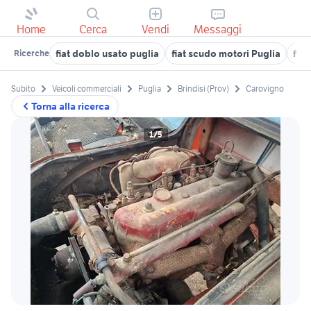
Home
Cerca
Vendi
Messaggi
fiat doblo usato puglia
fiat scudo motori Puglia
fiat
Ricerche
Subito
Veicoli commerciali
Puglia
Brindisi (Prov)
Carovigno
Torna alla ricerca
1/5