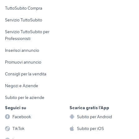
Uffici e Locali
muletto usato veicoli commerciali
landini mistral 50 usato
TuttoSubito Compra
commerciali
Servizio TuttoSubito
elettronica
per la casa e la
sports e hobby
Servizio TuttoSubito per
persona
Informatica
Animali
Professionisti
Arredamento e
Console e
Accessori per
Casalinghi
Inserisci annuncio
Videogiochi
animali
Elettrodomestici
Promuovi annuncio
Audio/Video
Musica e Film
Giardino e Fai da te
Consigli per la vendita
Fotografia
Libri e Riviste
Abbigliamento e
Negozi e Aziende
Telefonia
Strumenti Musicali
Accessori
Subito per le aziende
Sports
Tutto per i bambini
Seguici su
Scarica gratis l'App
Biciclette
Facebook
Subito per Android
Collezionismo
TikTok
Subito per iOS