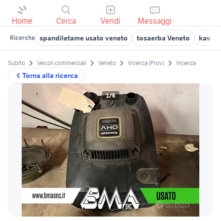
Home
Cerca
Vendi
Messaggi
spandiletame usato veneto
tosaerba Veneto
kawasa
Ricerche
Subito
Veicoli commerciali
Veneto
Vicenza (Prov)
Vicenza
Torna alla ricerca
1/6