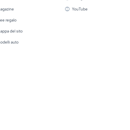
iveco daily metano v
i
Fotografia
Giardino 
miniescavatori bobcat
agazine
YouTube
commerciali
Attrezzature di lavoro
Telefonia
Abbigli
dee regalo
Accesso
e altro
appa del sito
Tutto per
odelli auto