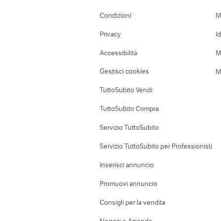
Accessori Moto
Terreni e rustic
furgone vetrato usato
fiat 805
Condizioni
M
Nautica
Garage e box
Privacy
I
Caravan e Camper
Loft, mansarde 
Accessibilità
M
Veicoli commerciali
Case vacanza
Gestisci cookies
M
Uffici e Locali
TuttoSubito Vendi
commerciali
TuttoSubito Compra
Servizio TuttoSubito
Servizio TuttoSubito per Professionisti
Inserisci annuncio
Promuovi annuncio
Consigli per la vendita
Negozi e Aziende