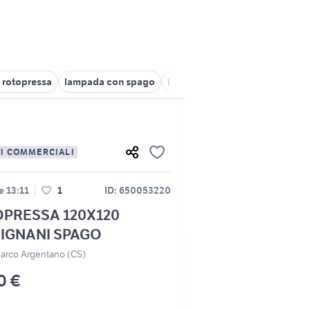
i rotopressa
lampada con spago
imballatrice gallignani
gallig
LI COMMERCIALI
le 13:11
1
ID: 650053220
PRESSA 120X120
IGNANI SPAGO
arco Argentano (CS)
0 €