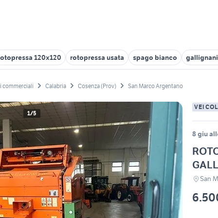
rotopressa 120x120
rotopressa usata
spago bianco
gallignan
li commerciali
Calabria
Cosenza (Prov)
San Marco Argentano
VEICO
1/5
8 giu al
ROTO
GALL
San M
6.50