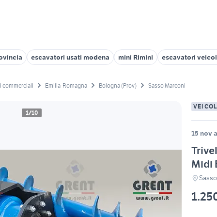
ovincia
escavatori usati modena
mini Rimini
escavatori veico
li commerciali
Emilia-Romagna
Bologna (Prov)
Sasso Marconi
VEICO
1/10
15 nov a
Trive
Midi 
Sasso
1.25