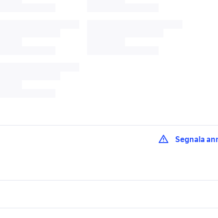
Segnala an
ica motori Emilia
candidati lavoro idraulico
escavatore veicoli
a
Emilia Romagna
commerciali Emilia
escavatore veicoli
e motori Piacenza
offerte lavoro idraulico Parma
lavoro e servizi
elettronica
per la casa e la