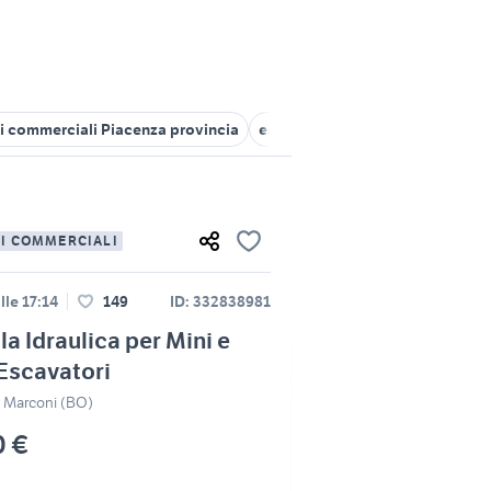
li commerciali Piacenza provincia
escavatori usati emilia romagna
LI COMMERCIALI
lle 17:14
149
ID: 332838981
lla Idraulica per Mini e
Escavatori
 Marconi (BO)
0 €