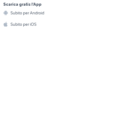
Emilia
provincia
a
Scarica gratis l'App
Animali
Subito per Android
ento e
trivelle per trattori
Accessori per animali
hi
Subito per iOS
Musica e Film
omestici
minimoto midi
Libri e Riviste
e Fai da te
mini escavatori veicoli
cana
commerciali Veneto
Strumenti Musicali
amento e
ribaltabili usati lombardia
ri
Sports
 i bambini
Biciclette
Collezionismo