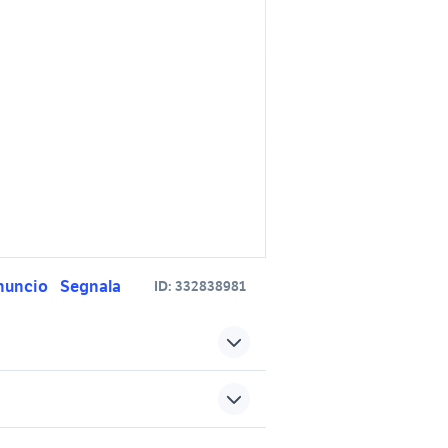
nuncio
Segnala
ID:
332838981
mini cooper auto Bologna
 Romagna
provincia
mini cooper a rimini e
sports e hobby