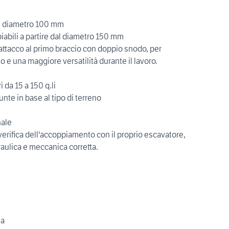
dal diametro 100 mm
iabili a partire dal diametro 150 mm
i attacco al primo braccio con doppio snodo, per
 e una maggiore versatilità durante il lavoro.
 da 15 a 150 q.li
nte in base al tipo di terreno
nale
 verifica dell'accoppiamento con il proprio escavatore,
raulica e meccanica corretta.
ia