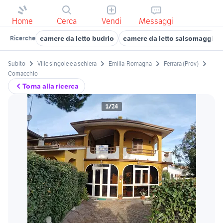
Home
Cerca
Vendi
Messaggi
camere da letto budrio
camere da letto salsomaggior
Ricerche
Subito
Ville singole e a schiera
Emilia-Romagna
Ferrara (Prov)
Comacchio
Torna alla ricerca
1/24