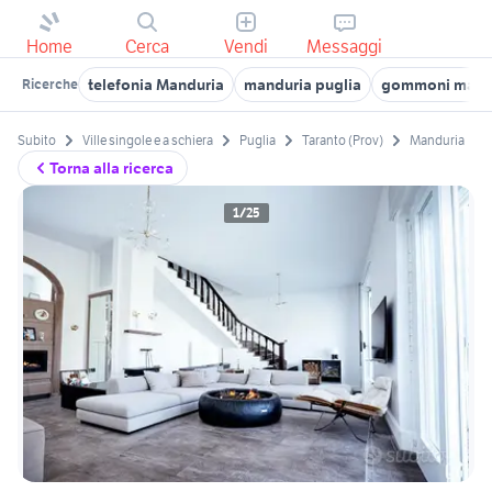
Home
Cerca
Vendi
Messaggi
telefonia Manduria
manduria puglia
gommoni mand
Ricerche
Subito
Ville singole e a schiera
Puglia
Taranto (Prov)
Manduria
Torna alla ricerca
1/25