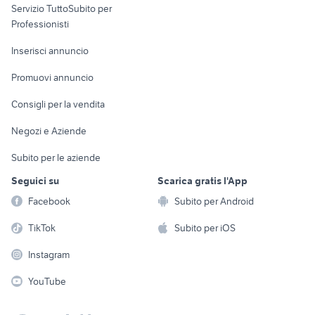
ville in vendita gricignano di
Servizio TuttoSubito per
persona
ville pedara
aversa
Informatica
Animali
Professionisti
Arredamento e
villette in vendita a marsala
ville in vendita civita castellana
Console e
Accessori per
Casalinghi
Inserisci annuncio
Videogiochi
animali
Elettrodomestici
Promuovi annuncio
Audio/Video
Musica e Film
Giardino e Fai da te
Consigli per la vendita
Fotografia
Libri e Riviste
Abbigliamento e
Negozi e Aziende
Telefonia
Strumenti Musicali
Accessori
Subito per le aziende
Sports
Tutto per i bambini
Seguici su
Scarica gratis l'App
Biciclette
Facebook
Subito per Android
Collezionismo
TikTok
Subito per iOS
Instagram
YouTube