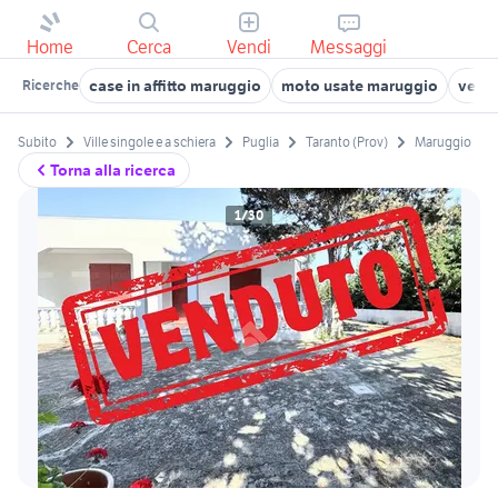
Home
Cerca
Vendi
Messaggi
case in affitto maruggio
moto usate maruggio
vendi
Ricerche
Subito
Ville singole e a schiera
Puglia
Taranto (Prov)
Maruggio
Torna alla ricerca
1/30