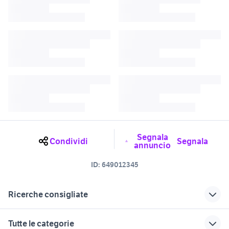
Segnala
Condividi
Segnala
annuncio
ID:
649012345
Ricerche consigliate
campomarino di maruggio
affitto vacanze Maruggio
Tutte le categorie
furgoni maruggio
casa vacanza squinzano