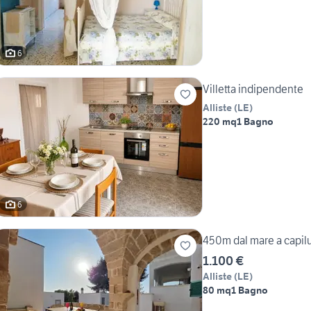
6
Villetta indipendente
Alliste
(
LE
)
220 mq
1 Bagno
6
450m dal mare a capi
1.100 €
Alliste
(
LE
)
80 mq
1 Bagno