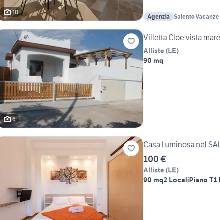
10
Agenzia
Salento Vacanze A
Palmieri
Villetta Cloe vista mar
Alliste
(
LE
)
90 mq
6
Casa Luminosa nel SAL
100 €
Alliste
(
LE
)
90 mq
2 Locali
Piano T
1