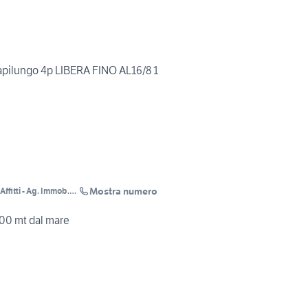
ilungo 4p LIBERA FINO AL16/8 1
Mostra numero
ffitti - Ag. Immob.
100 mt dal mare