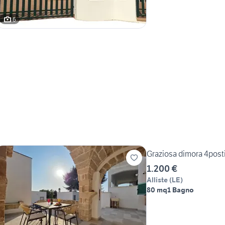
6
Graziosa dimora 4post
1.200 €
Alliste
(
LE
)
80 mq
1 Bagno