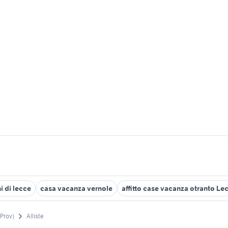
 di lecce
casa vacanza vernole
affitto case vacanza otranto Le
(Prov)
Alliste