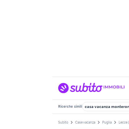
casa vacanza monteroni
Ricerche
simili
Subito
Case vacanza
Puglia
Lecce 