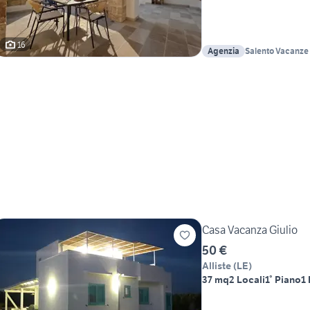
16
Agenzia
Salento Vacanze A
Palmieri
Casa Vacanza Giulio
50 €
Alliste
(
LE
)
37 mq
2 Locali
1° Piano
1