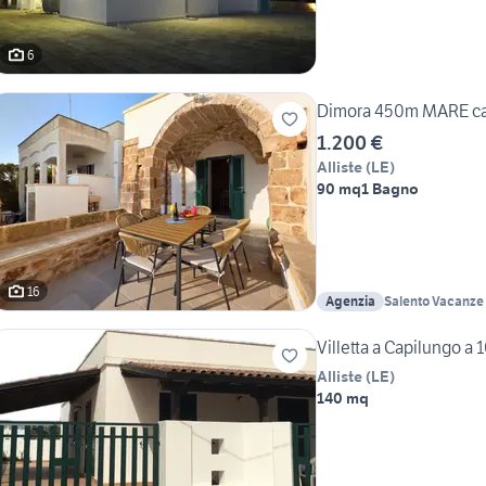
6
Dimora 450m MARE cap
1.200 €
Alliste
(
LE
)
90 mq
1 Bagno
16
Agenzia
Salento Vacanze A
Palmieri
Villetta a Capilungo a 
Alliste
(
LE
)
140 mq