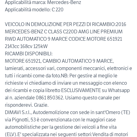
Applicabilità marca: Mercedes-Benz
Applicabilità modello: C 220
VEICOLO IN DEMOLIZIONE PER PEZZI DI RICAMBIO:2016
MERCEDES-BENZ C CLASS C220D AMG LINE PREMIUM
RWD AUTOMATICO 9 MARCE CODICE MOTORE 651921
2143cc 168cv 125kW
RICAMBI DISPONIBILI:
MOTORE 651921, CAMBIO AUTOMATICO 9 MARCE,
lamierati, accessori vari, componenti meccanici, elettronici e
tutti i ricambi come da foto.NB: Per gestire al meglio le
richieste vi chiediamo di inviare un messaggio con elenco
dei ricambi e copia libretto ESCLUSIVAMENTE su Whatsapp
al n. aziendale 0861 850362. Usiamo questo canale per
risponderevi. Grazie.
DIMAVI S.r.l., Autodemolizione con sede in sant'Omero (TE)
via Pignotti, 53 è convenzionata con le maggiori case
automobilistiche per la gestione dei veicoli a fine vita
(ELV).E' specializzata nei seguenti settori:Vendita di motori