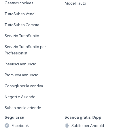
mercedes benz 600 auto
Gestisci cookies
Modelli auto
Abruzzo
Case vacanza
golf 8 usata
auto cabrio
TuttoSubito Vendi
Uffici e Locali
regalo auto Roma
nissan silvia
TuttoSubito Compra
commerciali
fiorino pick up
ford mondeo
Servizio TuttoSubito
fiat 1100 anni 50
auto usate taranto privati
elettronica
per la casa e la
sports e hobby
chevrolet spark
Servizio TuttoSubito per
persona
suzuki jimny diesel
Informatica
Animali
Professionisti
Arredamento e
Console e
Accessori per
Casalinghi
Inserisci annuncio
Videogiochi
animali
Elettrodomestici
Promuovi annuncio
Audio/Video
Musica e Film
Giardino e Fai da te
Consigli per la vendita
Fotografia
Libri e Riviste
Abbigliamento e
Negozi e Aziende
Telefonia
Strumenti Musicali
Accessori
Subito per le aziende
Sports
Tutto per i bambini
Seguici su
Scarica gratis l'App
Biciclette
Facebook
Subito per Android