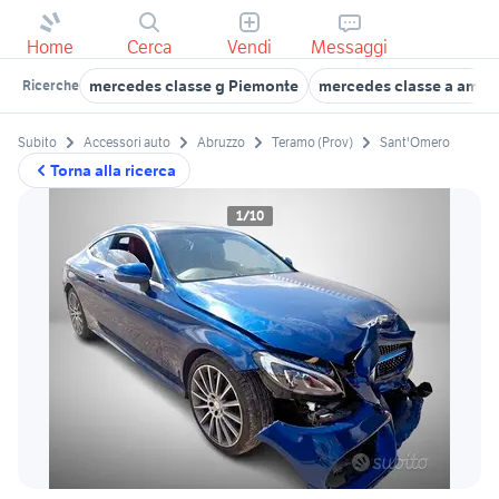
Home
Cerca
Vendi
Messaggi
mercedes classe g Piemonte
mercedes classe a amg 
Ricerche
Subito
Accessori auto
Abruzzo
Teramo (Prov)
Sant'Omero
Torna alla ricerca
1/10