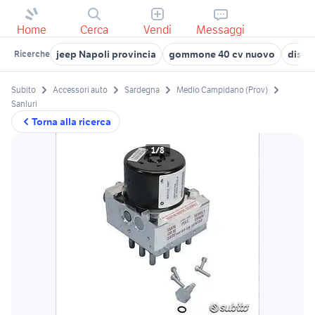
Home
Cerca
Vendi
Messaggi
jeep Napoli provincia
gommone 40 cv nuovo
distan
Ricerche
Subito
Accessori auto
Sardegna
Medio Campidano (Prov)
Sanluri
Torna alla ricerca
1/8