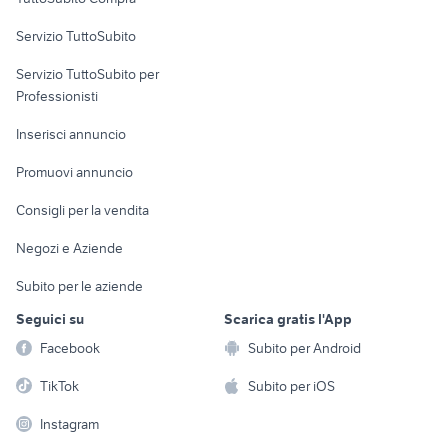
auto usate lecco
golf 8 gti
commerciali
hummer h2
siracusa
Servizio TuttoSubito
elettronica
per la casa e la
sports e hobby
Servizio TuttoSubito per
persona
Informatica
Animali
Professionisti
Arredamento e
Console e
Accessori per
Casalinghi
Inserisci annuncio
Videogiochi
animali
Elettrodomestici
Promuovi annuncio
Audio/Video
Musica e Film
Giardino e Fai da te
Consigli per la vendita
Fotografia
Libri e Riviste
Abbigliamento e
Negozi e Aziende
Telefonia
Strumenti Musicali
Accessori
Subito per le aziende
Sports
Tutto per i bambini
Seguici su
Scarica gratis l'App
Biciclette
Facebook
Subito per Android
Collezionismo
TikTok
Subito per iOS
Instagram