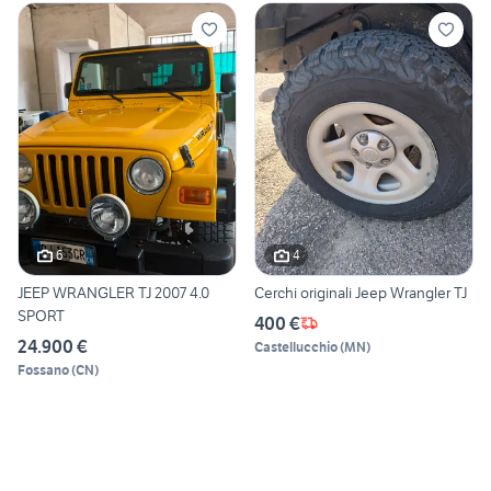
6
4
JEEP WRANGLER TJ 2007 4.0
Cerchi originali Jeep Wrangler TJ
SPORT
400 €
24.900 €
Castellucchio
(
MN
)
Fossano
(
CN
)