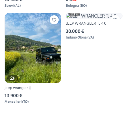
Strevi
(
AL
)
Bologna
(
BO
)
6
JEEP WRANGLER TJ 4.0
30.000 €
Induno Olona
(
VA
)
6
jeep wrangler tj
13.900 €
Moncalieri
(
TO
)