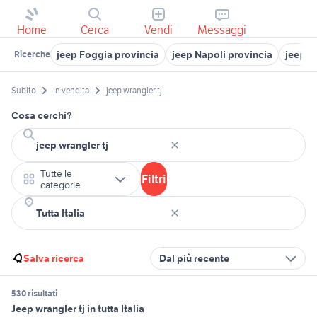
Home
Cerca
Vendi
Messaggi
jeep Foggia provincia
jeep Napoli provincia
jeep r
Ricerche
Subito
In vendita
jeep wrangler tj
Cosa cerchi?
Tutte le
Filtri
categorie
Salva ricerca
Dal più recente
530 risultati
Jeep wrangler tj in tutta Italia