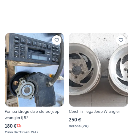
Pompa idroguida e stereo jeep
Cerchi in lega Jeep Wrangler
wrangler tj 97
250 €
180 €
Verona
(
VR
)
Cava de' Tirreni
(
SA
)