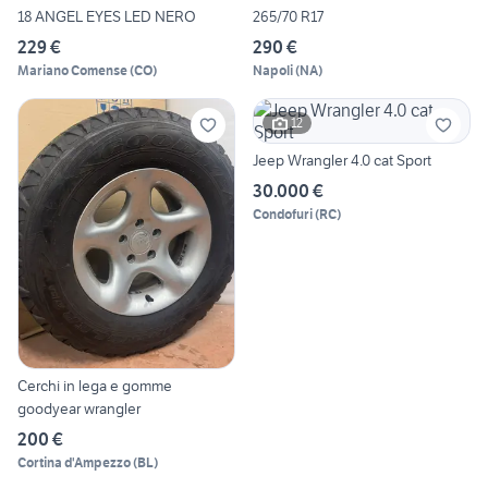
18 ANGEL EYES LED NERO
265/70 R17
229 €
290 €
Mariano Comense
(
CO
)
Napoli
(
NA
)
12
Jeep Wrangler 4.0 cat Sport
30.000 €
Condofuri
(
RC
)
Cerchi in lega e gomme
goodyear wrangler
200 €
Cortina d'Ampezzo
(
BL
)