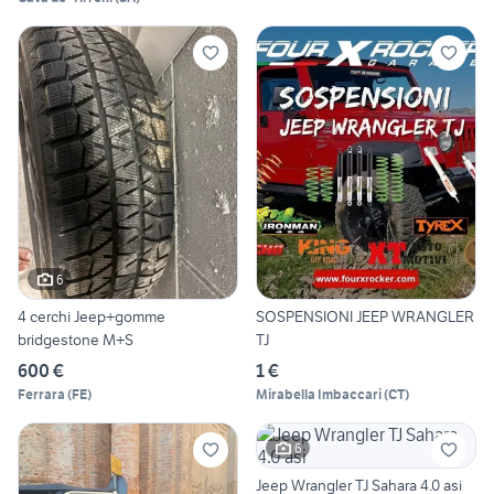
6
4 cerchi Jeep+gomme
SOSPENSIONI JEEP WRANGLER
bridgestone M+S
TJ
600 €
1 €
Ferrara
(
FE
)
Mirabella Imbaccari
(
CT
)
6
Jeep Wrangler TJ Sahara 4.0 asi