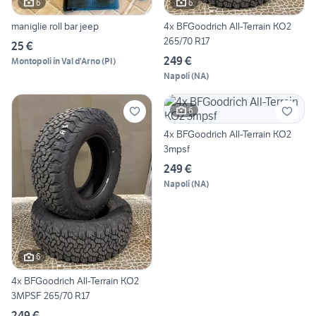
6
6
maniglie roll bar jeep
4x BFGoodrich All-Terrain KO2
265/70 R17
25 €
249 €
Montopoli in Val d'Arno
(
PI
)
Napoli
(
NA
)
6
4x BFGoodrich All-Terrain KO2
3mpsf
249 €
Napoli
(
NA
)
6
4x BFGoodrich All-Terrain KO2
3MPSF 265/70 R17
249 €