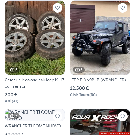
6
5
Cerchi in lega originali Jeep KJ 17
JEEP TJ YN9P 1B (WRANGLER)
con sensori
12.500 €
200 €
Gioia Tauro
(
RC
)
Asti
(
AT
)
5
WRANGLER TJ COME NUOVO
30.000 €