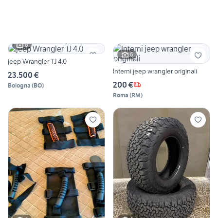
6
6
jeep Wrangler TJ 4.0
Interni jeep wrangler originali
23.500 €
200 €
Bologna
(
BO
)
Roma
(
RM
)