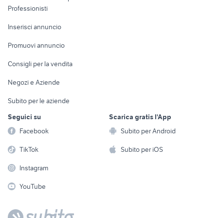
Informatica
Animali
Professionisti
Arredamento e
Console e
Accessori per
Casalinghi
Inserisci annuncio
Videogiochi
animali
Elettrodomestici
Promuovi annuncio
Audio/Video
Musica e Film
Giardino e Fai da te
Consigli per la vendita
Fotografia
Libri e Riviste
Abbigliamento e
Negozi e Aziende
Telefonia
Strumenti Musicali
Accessori
Subito per le aziende
Sports
Tutto per i bambini
Seguici su
Scarica gratis l'App
Biciclette
Facebook
Subito per Android
Collezionismo
TikTok
Subito per iOS
Instagram
YouTube