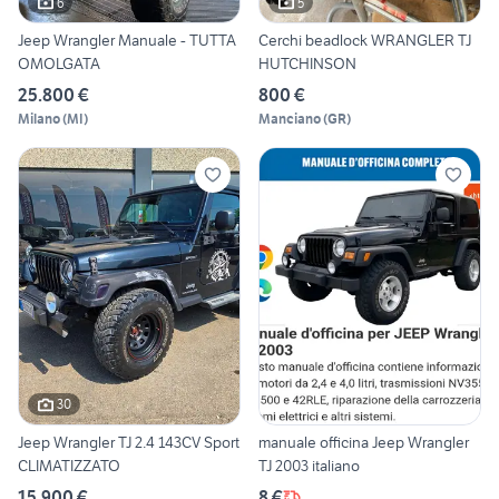
6
5
Jeep Wrangler Manuale - TUTTA
Cerchi beadlock WRANGLER TJ
OMOLGATA
HUTCHINSON
25.800 €
800 €
Milano
(
MI
)
Manciano
(
GR
)
30
Jeep Wrangler TJ 2.4 143CV Sport
manuale officina Jeep Wrangler
CLIMATIZZATO
TJ 2003 italiano
15.900 €
8 €