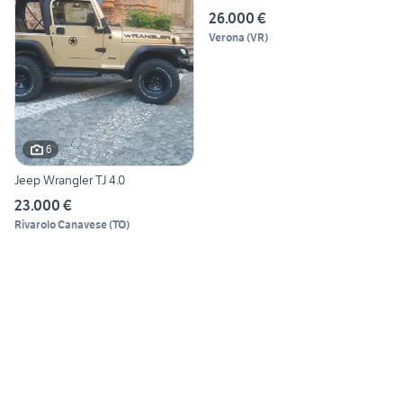
26.000 €
Verona
(
VR
)
6
Jeep Wrangler TJ 4.0
23.000 €
Rivarolo Canavese
(
TO
)