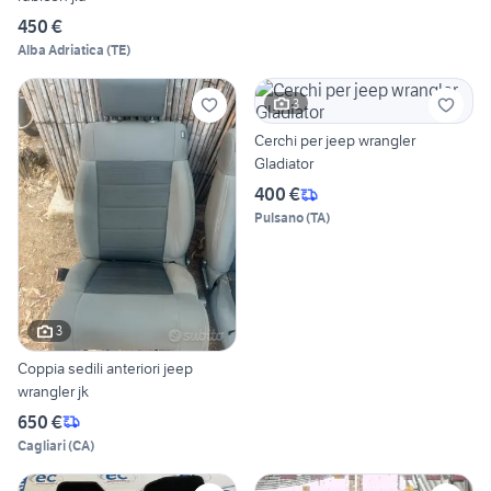
450 €
Alba Adriatica
(
TE
)
3
Cerchi per jeep wrangler
Gladiator
400 €
Pulsano
(
TA
)
3
Coppia sedili anteriori jeep
wrangler jk
650 €
Cagliari
(
CA
)