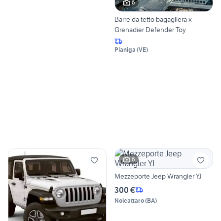
6
Barre da tetto bagagliera x
Grenadier Defender Toy
Pianiga
(
VE
)
6
Mezzeporte Jeep Wrangler YJ
300 €
Noicattaro
(
BA
)