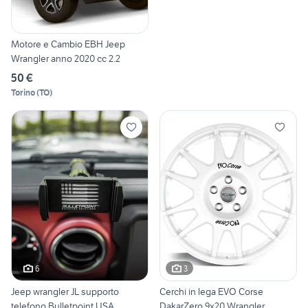
Motore e Cambio EBH Jeep
Wrangler anno 2020 cc 2.2
50 €
Torino
(
TO
)
6
3
Jeep wrangler JL supporto
Cerchi in lega EVO Corse
telefono Bulletpoint USA
DakarZero 9x20 Wrangler