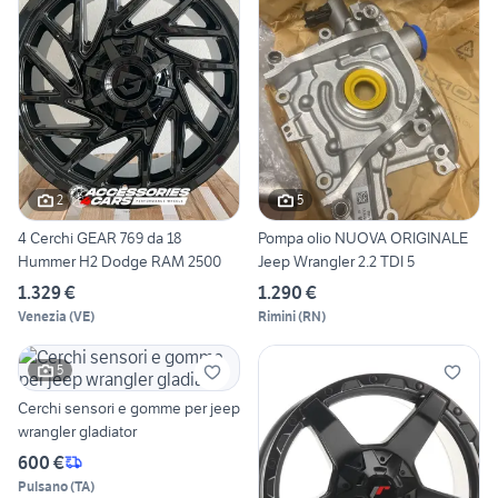
2
5
4 Cerchi GEAR 769 da 18
Pompa olio NUOVA ORIGINALE
Hummer H2 Dodge RAM 2500
Jeep Wrangler 2.2 TDI 5
1.329 €
1.290 €
Venezia
(
VE
)
Rimini
(
RN
)
5
Cerchi sensori e gomme per jeep
wrangler gladiator
600 €
Pulsano
(
TA
)