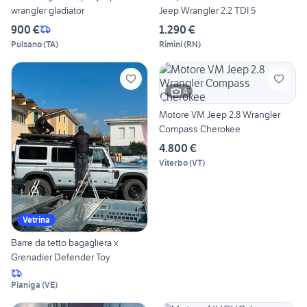
wrangler gladiator
Jeep Wrangler 2.2 TDI 5
900 €
1.290 €
Pulsano
(
TA
)
Rimini
(
RN
)
4
Motore VM Jeep 2.8 Wrangler
Compass Cherokee
4.800 €
Viterbo
(
VT
)
Vetrina
Barre da tetto bagagliera x
Grenadier Defender Toy
Pianiga
(
VE
)