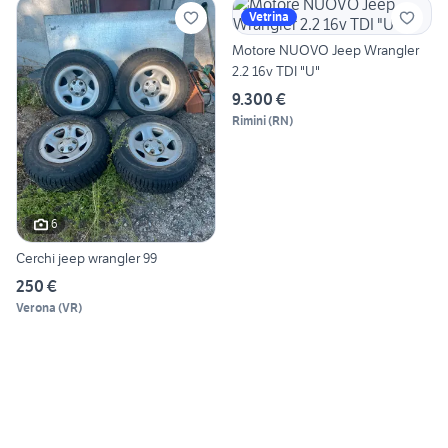
Vetrina
Motore NUOVO Jeep Wrangler
2.2 16v TDI "U"
9.300 €
Rimini
(
RN
)
6
Cerchi jeep wrangler 99
250 €
Verona
(
VR
)