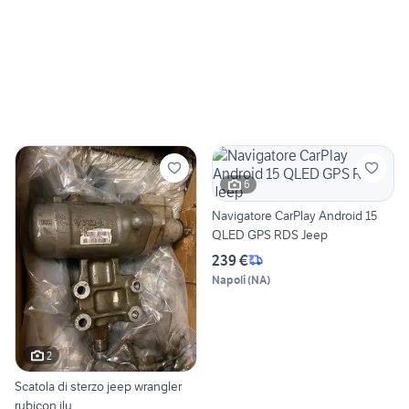
6
Navigatore CarPlay Android 15
QLED GPS RDS Jeep
239 €
Napoli
(
NA
)
2
Scatola di sterzo jeep wrangler
rubicon jlu