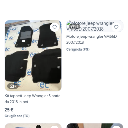
4
Motore jeep wrangler VM65D
2007/2018
Cerignola
(
FG
)
4
Kit tappeti Jeep Wrangler 5 porte
da 2018 in poi
25 €
Grugliasco
(
TO
)