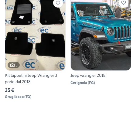
5
Kit tappetini Jeep Wrangler 3
Jeep wrangler 2018
porte dal 2018
Cerignola
(
FG
)
25 €
Grugliasco
(
TO
)