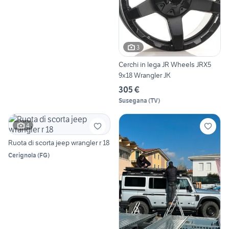
3
Cerchi in lega JR Wheels JRX5
9x18 Wrangler JK
305 €
Susegana
(
TV
)
4
Ruota di scorta jeep wrangler r 18
Cerignola
(
FG
)