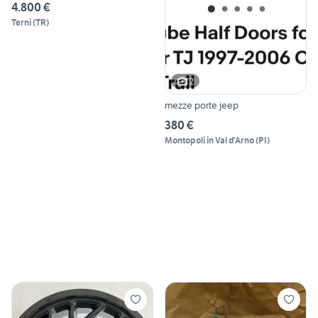
4.800 €
Terni
(
TR
)
2
mezze porte jeep
380 €
Montopoli in Val d'Arno
(
PI
)