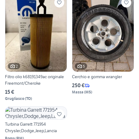
2
5
Filtro olio k68191349ac originale
Cerchio e gomma wrangler
Freemont/Cheroke
250 €
15 €
Massa
(
MS
)
Grugliasco
(
TO
)
Turbina Garrett 771954
Chrysler,Dodge,Jeep,Lancia
Roma
(
RM
)