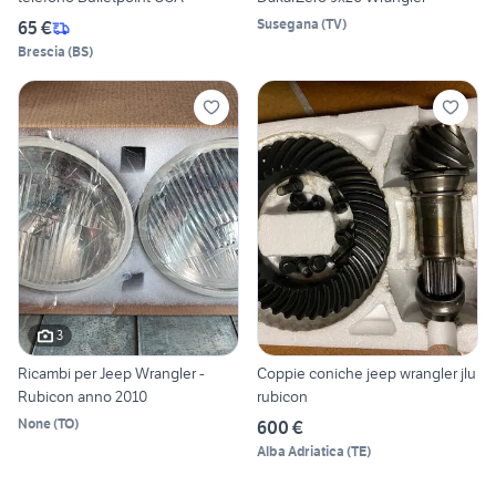
Susegana
(
TV
)
65 €
Brescia
(
BS
)
3
Ricambi per Jeep Wrangler -
Coppie coniche jeep wrangler jlu
Rubicon anno 2010
rubicon
None
(
TO
)
600 €
Alba Adriatica
(
TE
)